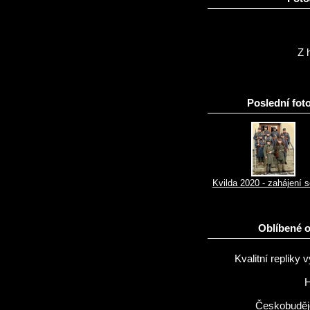
Z h
Poslední foto
Kvilda 2020 - zahájení 
Oblíbené 
Kvalitní repliky v
H
Českobuděj