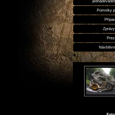
jednadevades
Pomníky p
Přípa
Zprávy
Prez
Návštěvn
Fot