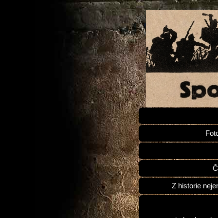
Fot
Č
Z historie neje