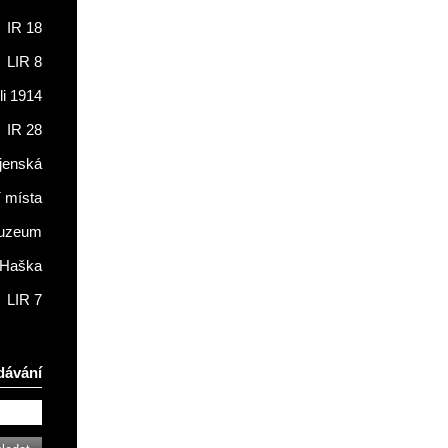
IR 18
LIR 8
li 1914
IR 28
jenská
í místa
muzeum
 Haška
LIR 7
dávání