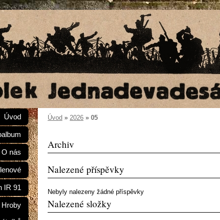
Úvod
Úvod
»
2026
»
05
oalbum
Archiv
O nás
Nalezené příspěvky
lenové
n IR 91
Nebyly nalezeny žádné příspěvky
Nalezené složky
Hroby