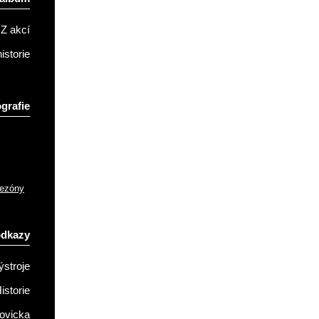
Z akcí
istorie
grafie
sezóny
odkazy
ýstroje
istorie
ovicka