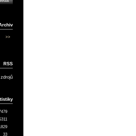
Archiv
>>
RSS
 zdrojů
tistiky
7479
5311
1829
33