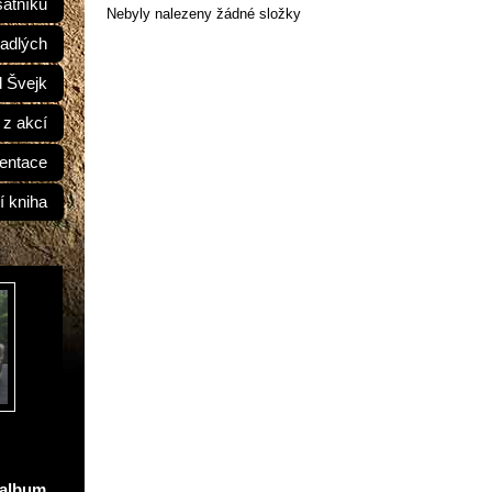
átníků
Nebyly nalezeny žádné složky
adlých
d Švejk
 z akcí
entace
í kniha
oalbum