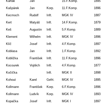
Karták
Jan
15.F.Komp.
1895
So
Kašpárek
Jan
Korp.
11.F.Komp.
1896
St
Kecmoch
Rudolf
Inft.
MGK IV
1887
Tě
Kert
Matyáš
Inft.
14.F.Komp.
1879
Ho
Keš
Augustin
Inft.
5.F.Komp.
1889
Ve
Klement
Wilhelm
Inft.
MGK IV
1896
J.
Klíč
Josef
Inft.
4.F.Komp.
1897
Je
Koblasa
Jan
Inft.
1.F.Komp.
1892
Ze
Kobližka
František
Inft.
11.F.Komp.
1896
Ka
Kocourek
Vojtěch
Inft.
4.F.Komp.
1877
Vla
Kočička
Inft.
MGK II
1898
Kr
Kohout
Karel
Gefrt.
MGK IV
1895
Sc
Kollmann
František
Korp.
6.F.Komp.
1896
Do
Kollmann
Ludvík
Korp.
MGK IV
1893
Do
Kopačka
Josef
Inft.
MGK I
1897
Fr