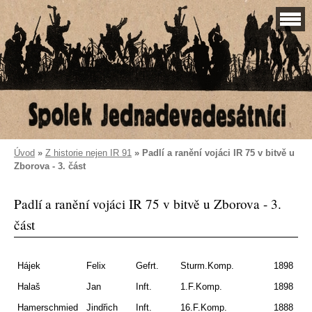
Úvod
»
Z historie nejen IR 91
»
Padlí a ranění vojáci IR 75 v bitvě u
Zborova - 3. část
Padlí a ranění vojáci IR 75 v bitvě u Zborova - 3.
část
Hájek
Felix
Gefrt.
Sturm.Komp.
1898
J.
Halaš
Jan
Inft.
1.F.Komp.
1898
Ra
Hamerschmied
Jindřich
Inft.
16.F.Komp.
1888
Ro