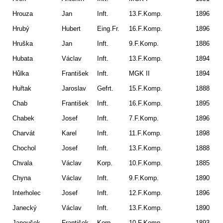
Hrouza
Jan
Inft.
13.F.Komp.
1896
Ch
Hrubý
Hubert
Eing.Fr.
16.F.Komp.
1896
Ži
Hruška
Jan
Inft.
9.F.Komp.
1886
Zá
Hubata
Václav
Inft.
13.F.Komp.
1894
Bo
Hůlka
František
Inft.
MGK II
1894
Sm
Huřtak
Jaroslav
Gefrt.
15.F.Komp.
1888
Pla
Chab
František
Inft.
16.F.Komp.
1895
St
Chabek
Josef
Inft.
7.F.Komp.
1896
Pe
Charvát
Karel
Inft.
11.F.Komp.
1898
V.
Chochol
Josef
Inft.
13.F.Komp.
1888
Ro
Chvala
Václav
Korp.
10.F.Komp.
1885
Ho
Chyna
Václav
Inft.
9.F.Komp.
1890
Ma
Interholec
Josef
Inft.
12.F.Komp.
1896
Jíl
Janecký
Václav
Inft.
13.F.Komp.
1890
Bu
Janoušek
František
Korp.
10.F.Komp.
1893
Li