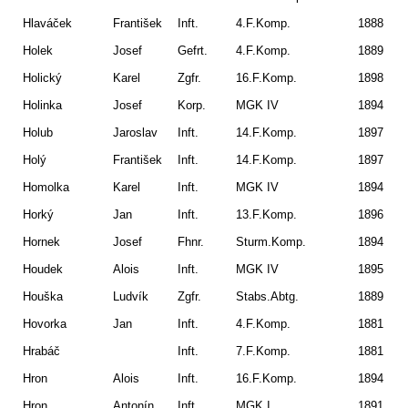
Hlaváček
František
Inft.
4.F.Komp.
1888
Ro
Holek
Josef
Gefrt.
4.F.Komp.
1889
Ko
Holický
Karel
Zgfr.
16.F.Komp.
1898
N.
Holinka
Josef
Korp.
MGK IV
1894
St
Holub
Jaroslav
Inft.
14.F.Komp.
1897
Gra
Holý
František
Inft.
14.F.Komp.
1897
Pe
Homolka
Karel
Inft.
MGK IV
1894
On
Horký
Jan
Inft.
13.F.Komp.
1896
Cti
Hornek
Josef
Fhnr.
Sturm.Komp.
1894
Sm
Houdek
Alois
Inft.
MGK IV
1895
Vr
Houška
Ludvík
Zgfr.
Stabs.Abtg.
1889
Hovorka
Jan
Inft.
4.F.Komp.
1881
Kř
Hrabáč
Inft.
7.F.Komp.
1881
Un
Hron
Alois
Inft.
16.F.Komp.
1894
Pu
Hron
Antonín
Inft.
MGK I
1891
Dr