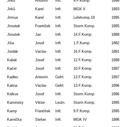
Jirků
Antonín
Inft.
9.F.Komp.
1896
Dr
Jirků
Karel
Inft.
MGK II
1893
Ma
Jirmus
Karel
Inft.
Lehrkomp.19
1895
Ce
Jiroutek
František
Inft.
Sturm.Komp.
1895
Kř
Jiroutek
Jan
Inft.
14.F.Komp.
1888
Ku
Jiša
Josef
Inft.
1.F.Komp.
1882
Da
Jordák
Václav
Inft.
16.F.Komp.
1891
Vl
Kabát
Josef
Inft.
12.F.Komp.
1898
Ve
Kačer
Josef
Inft.
10.F.Komp.
1897
Pa
Kadlec
Antonín
Gefrt.
13.F.Komp.
1897
Pl
Kalina
Václav
Gefrt.
13.F.Komp.
1896
Po
Kalkus
Josef
Inft.
Sturm.Komp.
1896
Ka
Kaminský
Viktor
Leutn.
Sturm.Komp.
1895
Pr
Kamp
František
Inft.
9.F.Komp.
1895
Sv
Karnička
Stefan
Inft.
MGK IV
1896
Ša