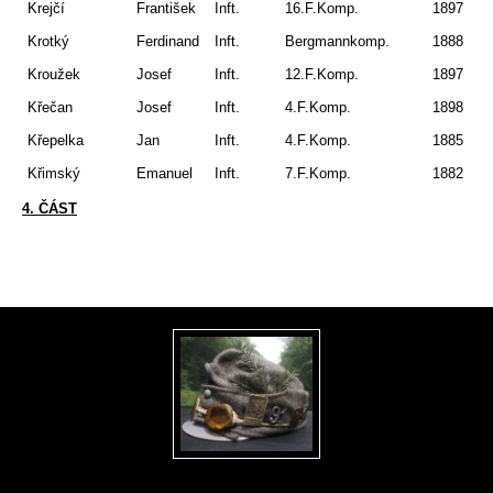
Krejčí
František
Inft.
16.F.Komp.
1897
Tá
Krotký
Ferdinand
Inft.
Bergmannkomp.
1888
Ko
Kroužek
Josef
Inft.
12.F.Komp.
1897
Ře
Křečan
Josef
Inft.
4.F.Komp.
1898
Kl
Křepelka
Jan
Inft.
4.F.Komp.
1885
Ra
Křimský
Emanuel
Inft.
7.F.Komp.
1882
N.
4. ČÁST