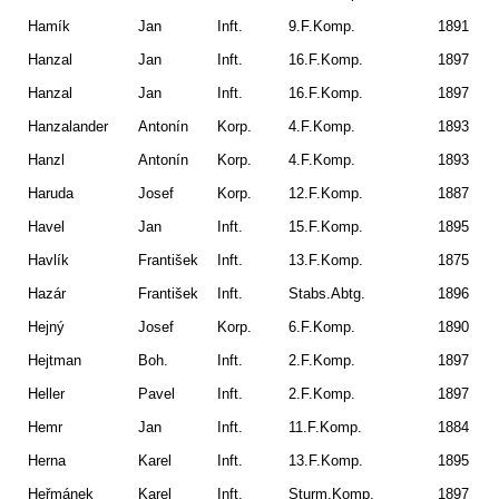
Hamík
Jan
Inft.
9.F.Komp.
1891
Ku
Hanzal
Jan
Inft.
16.F.Komp.
1897
Ku
Hanzal
Jan
Inft.
16.F.Komp.
1897
Ro
Hanzalander
Antonín
Korp.
4.F.Komp.
1893
Hanzl
Antonín
Korp.
4.F.Komp.
1893
Vl
Haruda
Josef
Korp.
12.F.Komp.
1887
Do
Havel
Jan
Inft.
15.F.Komp.
1895
St
Havlík
František
Inft.
13.F.Komp.
1875
Ro
Hazár
František
Inft.
Stabs.Abtg.
1896
Hů
Hejný
Josef
Korp.
6.F.Komp.
1890
Tá
Hejtman
Boh.
Inft.
2.F.Komp.
1897
Po
Heller
Pavel
Inft.
2.F.Komp.
1897
D.
Hemr
Jan
Inft.
11.F.Komp.
1884
Sl
Herna
Karel
Inft.
13.F.Komp.
1895
Ře
Heřmánek
Karel
Inft.
Sturm.Komp.
1897