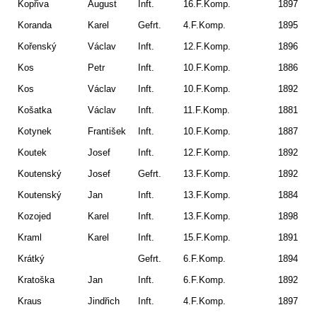
Kopřiva
August
Inft.
16.F.Komp.
1897
De
Koranda
Karel
Gefrt.
4.F.Komp.
1895
Bo
Kořenský
Václav
Inft.
12.F.Komp.
1896
Ro
Kos
Petr
Inft.
10.F.Komp.
1886
Mi
Kos
Václav
Inft.
10.F.Komp.
1892
Au
Košatka
Václav
Inft.
11.F.Komp.
1881
Kl
Kotynek
František
Inft.
10.F.Komp.
1887
Ho
Koutek
Josef
Inft.
12.F.Komp.
1892
Ch
Koutenský
Josef
Gefrt.
13.F.Komp.
1892
Ma
Koutenský
Jan
Inft.
13.F.Komp.
1884
Ze
Kozojed
Karel
Inft.
13.F.Komp.
1898
Lu
Kraml
Karel
Inft.
15.F.Komp.
1891
Ja
Krátký
Gefrt.
6.F.Komp.
1894
Vo
Kratoška
Jan
Inft.
6.F.Komp.
1892
Vo
Kraus
Jindřich
Inft.
4.F.Komp.
1897