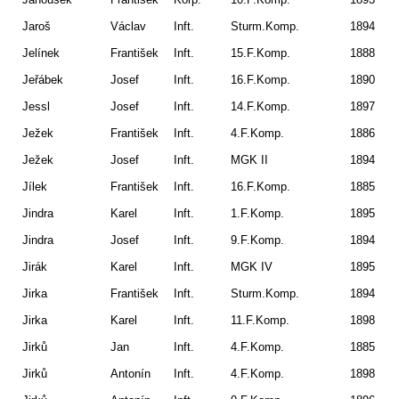
Jaroš
Václav
Inft.
Sturm.Komp.
1894
Pe
Jelínek
František
Inft.
15.F.Komp.
1888
Po
Jeřábek
Josef
Inft.
16.F.Komp.
1890
Pe
Jessl
Josef
Inft.
14.F.Komp.
1897
Gfe
Ježek
František
Inft.
4.F.Komp.
1886
Ch
Ježek
Josef
Inft.
MGK II
1894
Bo
Jílek
František
Inft.
16.F.Komp.
1885
Stř
Jindra
Karel
Inft.
1.F.Komp.
1895
Do
Jindra
Josef
Inft.
9.F.Komp.
1894
Dy
Jirák
Karel
Inft.
MGK IV
1895
Ne
Jirka
František
Inft.
Sturm.Komp.
1894
Zh
Jirka
Karel
Inft.
11.F.Komp.
1898
Po
Jirků
Jan
Inft.
4.F.Komp.
1885
Vě
Jirků
Antonín
Inft.
4.F.Komp.
1898
Zh