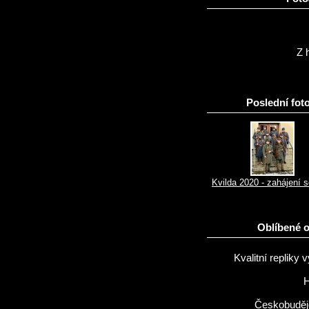
Z h
Poslední foto
Kvilda 2020 - zahájení 
Oblíbené 
Kvalitní repliky v
H
Českobuděj