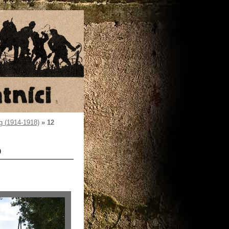
g (1914-1918)
»
12
)