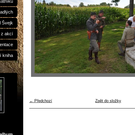
átníků
adlých
d Švejk
 z akcí
entace
í kniha
← Předchozí
Zpět do složky
oalbum