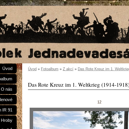
Úvod
Úvod
»
Fotoalbum
»
Z akcí
»
Das Rote Kreuz im 1. Weltkrie
oalbum
Das Rote Kreuz im 1. Weltkrieg (1914-1918
O nás
lenové
12
n IR 91
Hroby