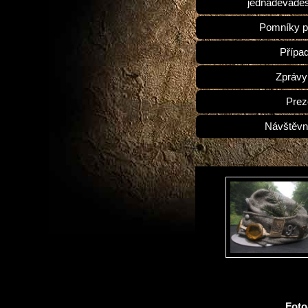
jednadevades
Pomníky p
Přípa
Zprávy
Prez
Návštěvn
Fot