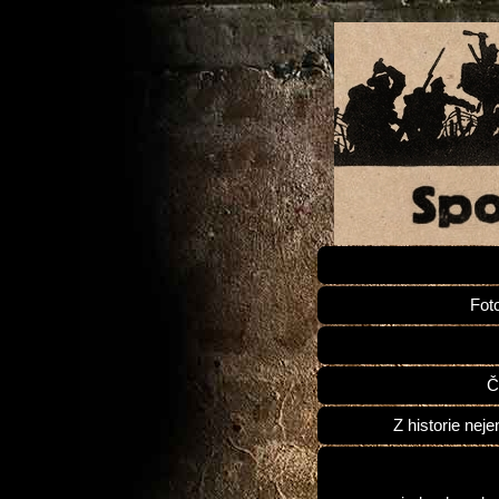
Fot
Č
Z historie neje