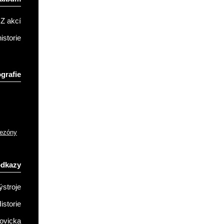
Z akcí
istorie
grafie
sezóny
odkazy
ýstroje
istorie
ovicka