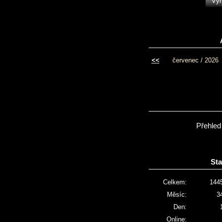
<<
červenec / 2026
Přehled
Sta
Celkem:
144
Měsíc:
3
Den:
Online: