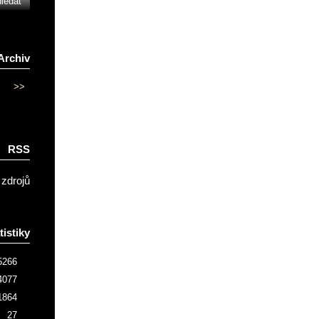
Archiv
>>
RSS
 zdrojů
tistiky
5266
4077
1864
27