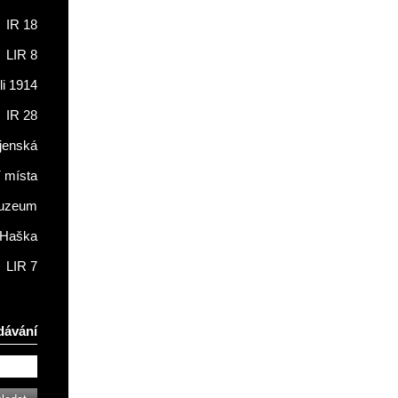
IR 18
LIR 8
li 1914
IR 28
jenská
í místa
muzeum
 Haška
LIR 7
dávání