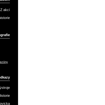
Z akcí
istorie
grafie
sezóny
odkazy
ýstroje
istorie
ovicka