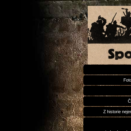
Fot
Č
Z historie neje