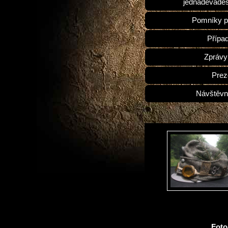
jednadevades
Pomníky p
Přípa
Zprávy
Prez
Návštěvn
Fot