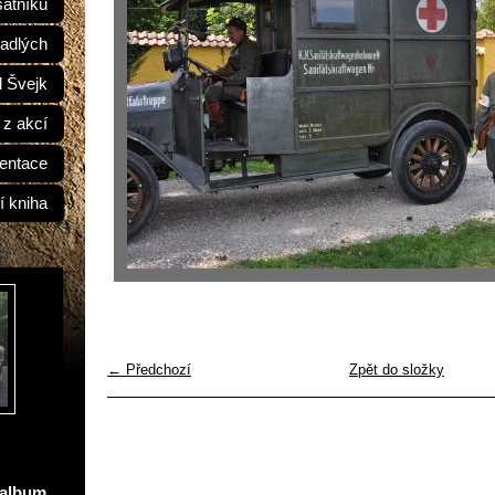
átníků
adlých
d Švejk
 z akcí
entace
í kniha
← Předchozí
Zpět do složky
oalbum