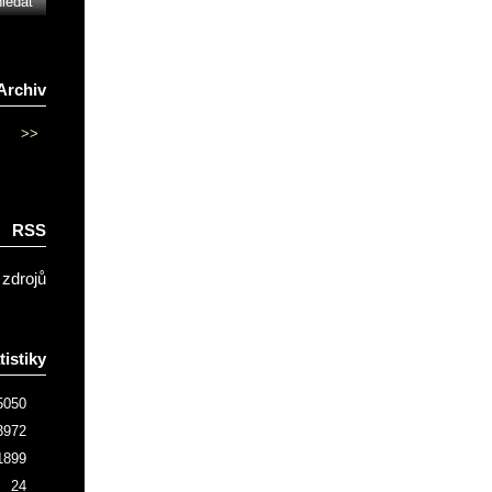
Archiv
>>
RSS
 zdrojů
tistiky
5050
3972
1899
24