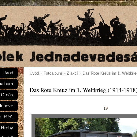
Úvod
Úvod
»
Fotoalbum
»
Z akcí
»
Das Rote Kreuz im 1. Weltkrie
oalbum
Das Rote Kreuz im 1. Weltkrieg (1914-1918
O nás
lenové
19
n IR 91
Hroby