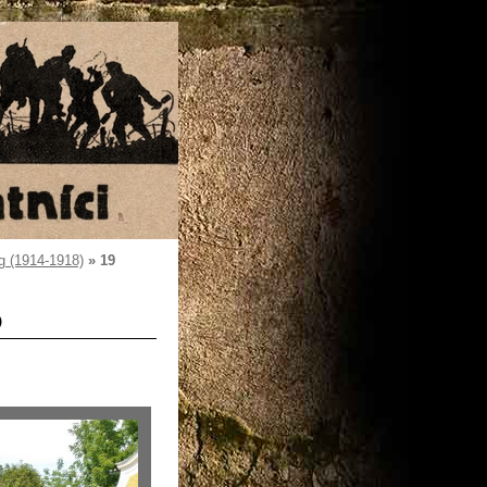
g (1914-1918)
»
19
)