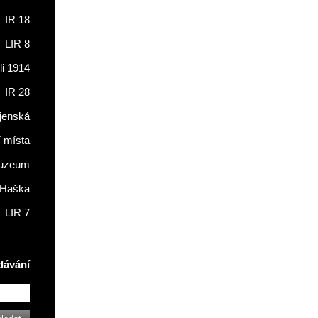
IR 18
LIR 8
li 1914
IR 28
jenská
í místa
muzeum
 Haška
LIR 7
dávání