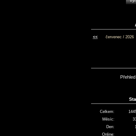
<<
červenec / 2026
Přehled
Sta
Celkem:
144
Měsíc:
3
Den:
Online: