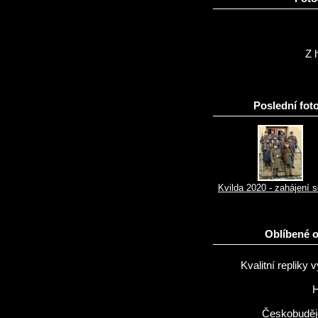
Z h
Poslední foto
Kvilda 2020 - zahájení 
Oblíbené 
Kvalitní repliky v
H
Českobuděj