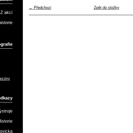
← Předchozí
Zpět do složky
Z akcí
istorie
grafie
sezóny
odkazy
ýstroje
istorie
ovicka