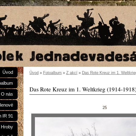
Úvod
Úvod
»
Fotoalbum
»
Z akcí
»
Das Rote Kreuz im 1. Weltkrie
oalbum
Das Rote Kreuz im 1. Weltkrieg (1914-1918
O nás
lenové
25
n IR 91
Hroby