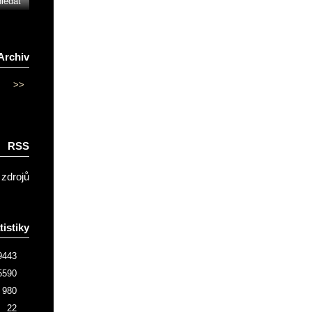
Archiv
>>
RSS
 zdrojů
tistiky
9443
5590
980
22