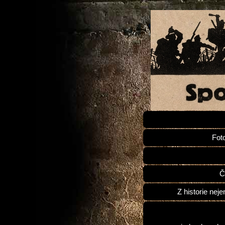
Fot
Č
Z historie neje