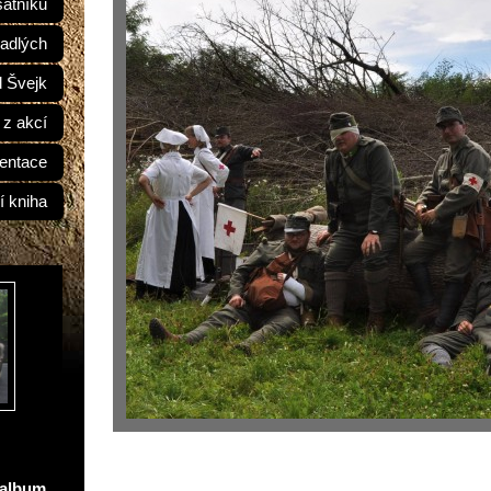
átníků
adlých
d Švejk
 z akcí
entace
í kniha
oalbum