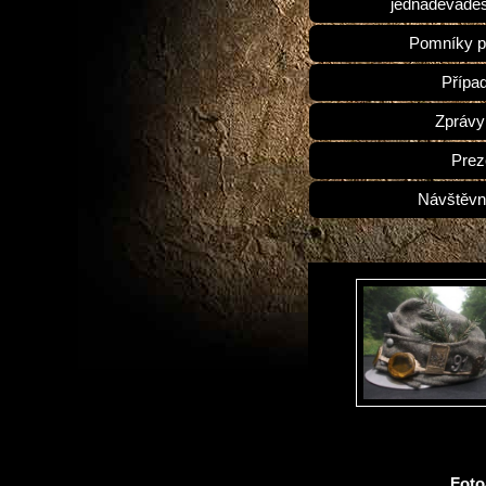
jednadevades
Pomníky p
Přípa
Zprávy
Prez
Návštěvn
Fot