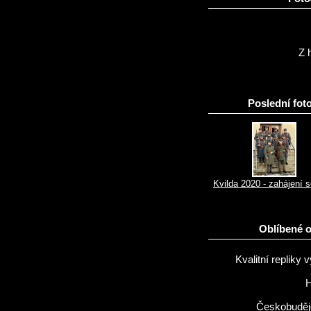
Z h
Poslední foto
Kvilda 2020 - zahájení 
Oblíbené 
Kvalitní repliky v
H
Českobuděj