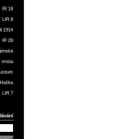
IR 18
LIR 8
li 1914
IR 28
jenská
í místa
muzeum
 Haška
LIR 7
dávání