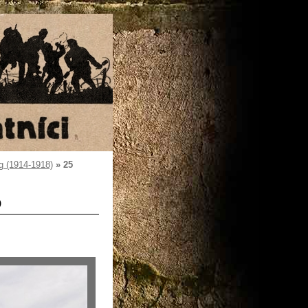
g (1914-1918)
»
25
)