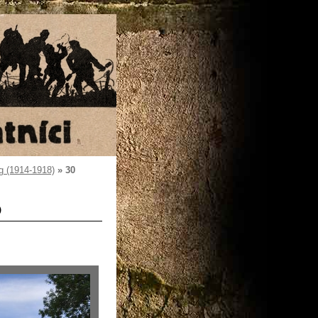
g (1914-1918)
»
30
)