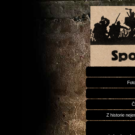
Fot
Č
Z historie neje