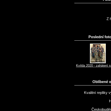
Z h
Poslední foto
Kvilda 2020 - zahájení 
Oblíbené 
Kvalitní repliky v
H
Českobuděj