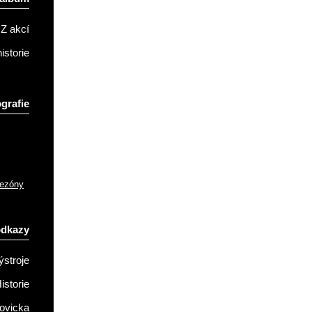
Z akcí
istorie
grafie
sezóny
odkazy
ýstroje
istorie
ovicka