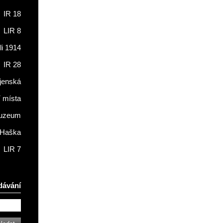
IR 18
LIR 8
li 1914
IR 28
jenská
í místa
muzeum
 Haška
LIR 7
dávání