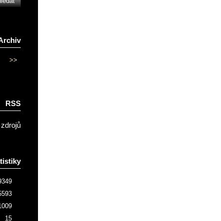
Archiv
>>
RSS
 zdrojů
tistiky
9349
5593
1009
15