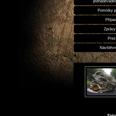
jednadevades
Pomníky p
Přípa
Zprávy
Prez
Návštěvn
Fot