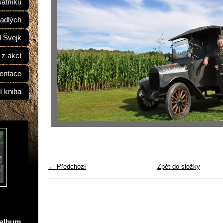
átníků
adlých
d Švejk
 z akcí
entace
í kniha
← Předchozí
Zpět do složky
oalbum