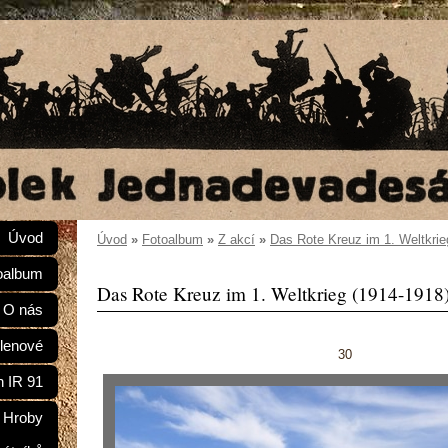
Úvod
Úvod
»
Fotoalbum
»
Z akcí
»
Das Rote Kreuz im 1. Weltkrie
oalbum
Das Rote Kreuz im 1. Weltkrieg (1914-1918
O nás
lenové
30
n IR 91
Hroby