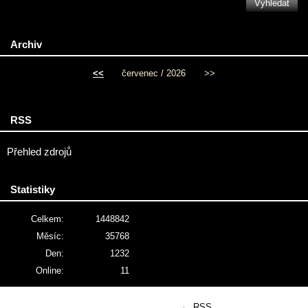
Archiv
<<
červenec / 2026
>>
RSS
Přehled zdrojů
Statistiky
Celkem:
1448842
Měsíc:
35768
Den:
1232
Online:
11
© 2026 eStránky.cz
|
RSS