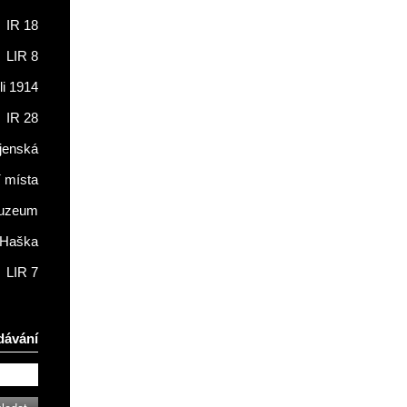
IR 18
LIR 8
li 1914
IR 28
jenská
í místa
muzeum
 Haška
LIR 7
dávání