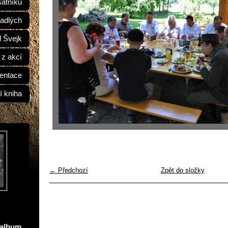
átníků
adlých
d Švejk
 z akcí
entace
í kniha
← Předchozí
Zpět do složky
oalbum