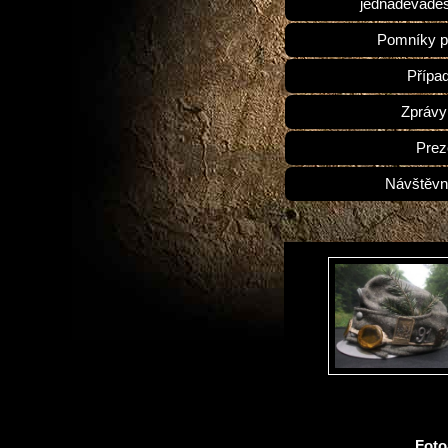
jednadevades
Pomníky p
Přípa
Zprávy
Prez
Návštěvn
Fot