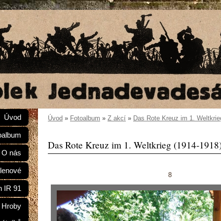
Úvod
Úvod
»
Fotoalbum
»
Z akcí
»
Das Rote Kreuz im 1. Weltkrie
oalbum
Das Rote Kreuz im 1. Weltkrieg (1914-1918
O nás
lenové
8
n IR 91
Hroby