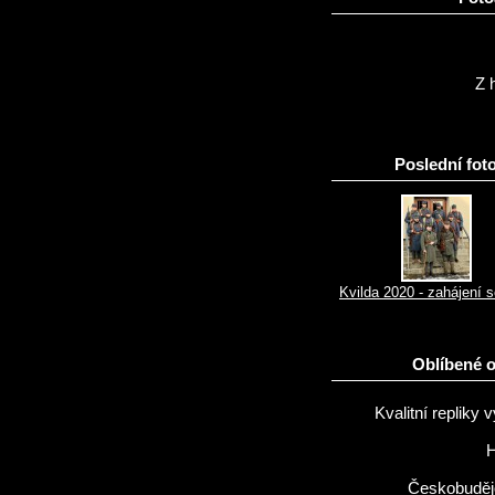
Z h
Poslední foto
Kvilda 2020 - zahájení 
Oblíbené 
Kvalitní repliky v
H
Českobuděj