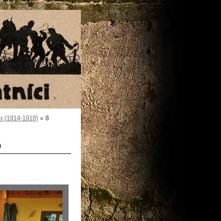
g (1914-1918)
»
8
)