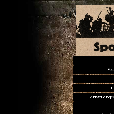
Fot
Č
Z historie neje