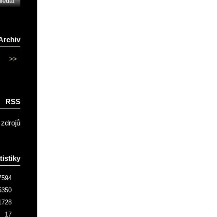
Archiv
>>
RSS
 zdrojů
tistiky
7594
5350
1728
17