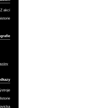
Z akcí
istorie
grafie
sezóny
odkazy
ýstroje
istorie
ovicka