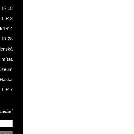
IR 18
LIR 8
li 1914
IR 28
jenská
í místa
muzeum
 Haška
LIR 7
dávání