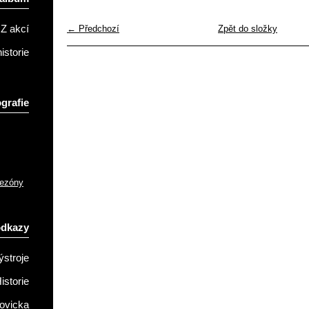
← Předchozí
Zpět do složky
Z akcí
istorie
grafie
sezóny
odkazy
ýstroje
istorie
ovicka