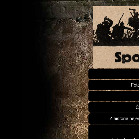
Fot
Č
Z historie neje