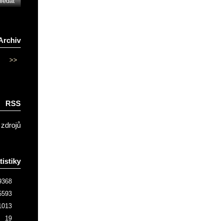
Archiv
>>
RSS
 zdrojů
tistiky
9368
5593
1013
19