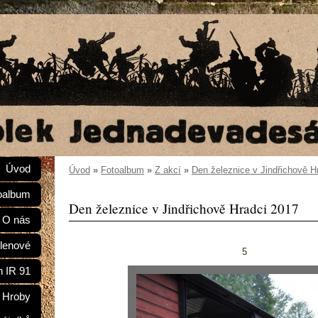
Úvod
Úvod
»
Fotoalbum
»
Z akcí
»
Den železnice v Jindřichově H
oalbum
Den železnice v Jindřichově Hradci 2017
O nás
lenové
5
n IR 91
Hroby