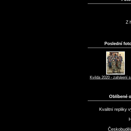
Z h
Poslední foto
Kvilda 2020 - zahájení 
Oblíbené 
Kvalitní repliky v
H
Českobuděj