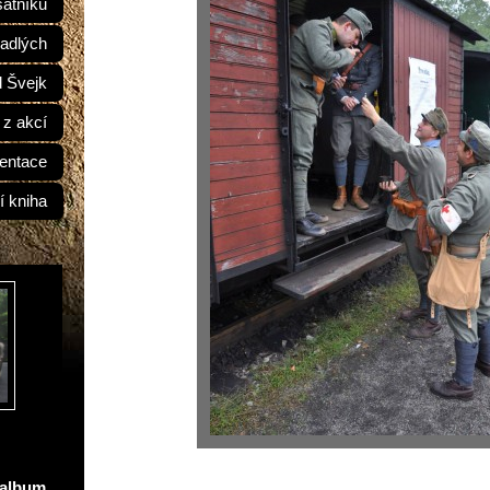
átníků
adlých
d Švejk
 z akcí
entace
í kniha
oalbum