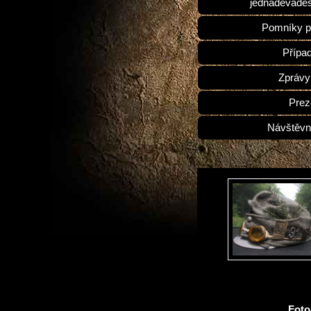
jednadevades
Pomníky p
Přípa
Zprávy
Prez
Návštěvn
Fot