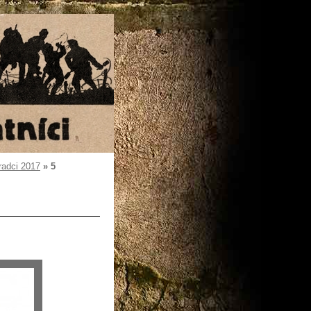
radci 2017
»
5