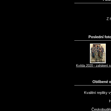
Z h
Poslední foto
Kvilda 2020 - zahájení 
Oblíbené 
Kvalitní repliky v
H
Českobuděj