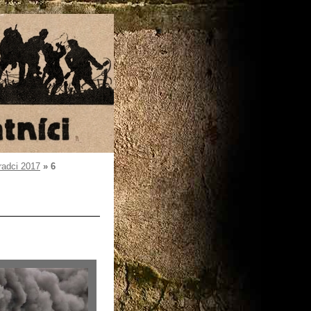
radci 2017
»
6