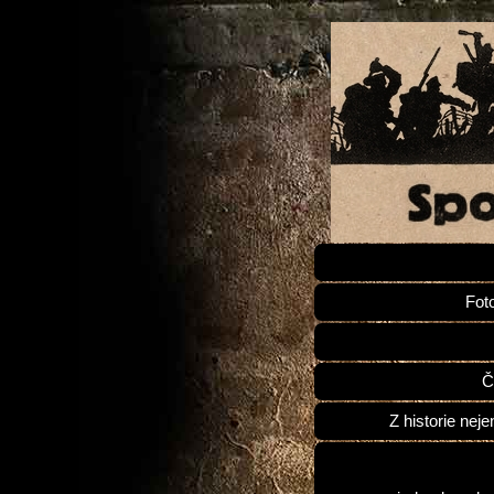
Fot
Č
Z historie neje