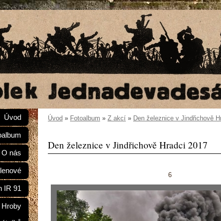
Úvod
Úvod
»
Fotoalbum
»
Z akcí
»
Den železnice v Jindřichově H
oalbum
Den železnice v Jindřichově Hradci 2017
O nás
lenové
6
n IR 91
Hroby