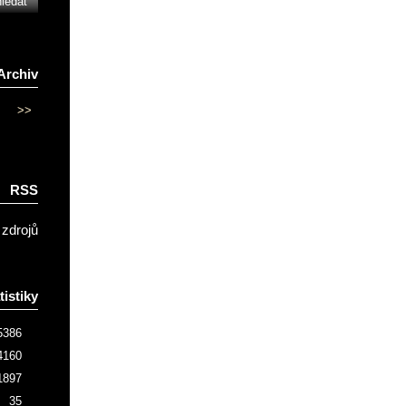
Archiv
>>
RSS
 zdrojů
tistiky
5386
4160
1897
35