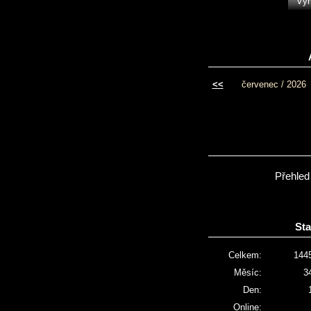
<<
červenec / 2026
Přehled
Sta
Celkem:
144
Měsíc:
3
Den:
Online: