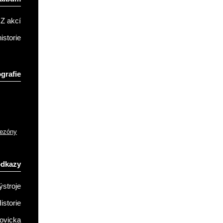
Z akcí
istorie
grafie
sezóny
odkazy
ýstroje
istorie
ovicka