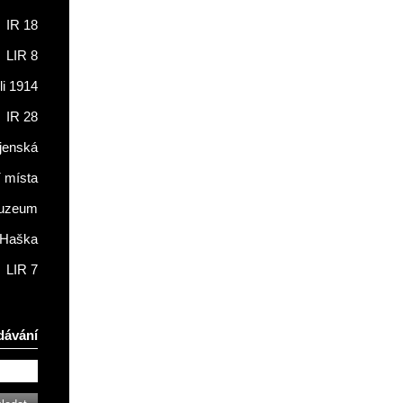
IR 18
LIR 8
li 1914
IR 28
jenská
í místa
muzeum
 Haška
LIR 7
dávání