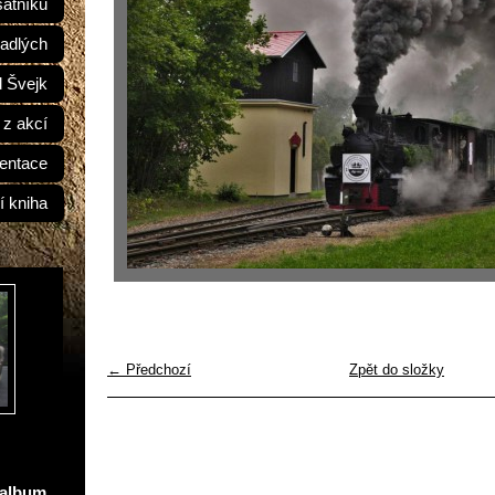
átníků
adlých
d Švejk
 z akcí
entace
í kniha
← Předchozí
Zpět do složky
oalbum