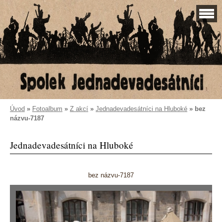
Úvod
»
Fotoalbum
»
Z akcí
»
Jednadevadesátníci na Hluboké
»
bez
názvu-7187
Jednadevadesátníci na Hluboké
bez názvu-7187