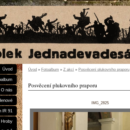
Úvod
Úvod
»
Fotoalbum
»
Z akcí
»
Posvěcení plukovního praporu
oalbum
Posvěcení plukovního praporu
O nás
lenové
IMG_2825
n IR 91
Hroby