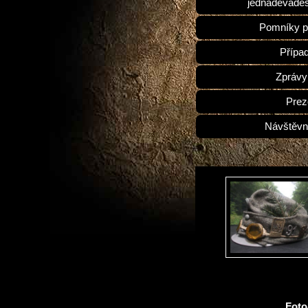
jednadevades
Pomníky p
Přípa
Zprávy
Prez
Návštěvn
Fot