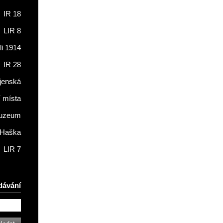
IR 18
LIR 8
li 1914
IR 28
jenská
í místa
muzeum
 Haška
LIR 7
dávání