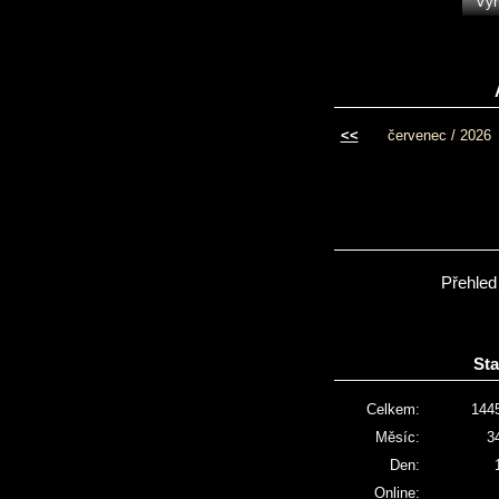
<<
červenec / 2026
Přehled
Sta
Celkem:
144
Měsíc:
3
Den:
Online: