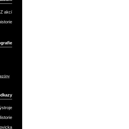
Z akcí
istorie
grafie
sezóny
odkazy
ýstroje
istorie
ovicka