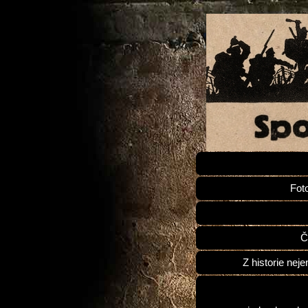
Fot
Č
Z historie neje