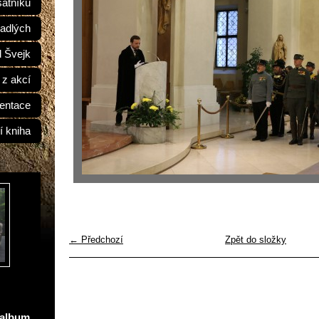
átníků
adlých
d Švejk
 z akcí
entace
í kniha
← Předchozí
Zpět do složky
oalbum