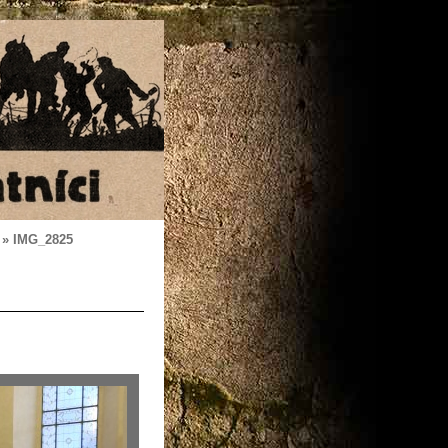
»
IMG_2825