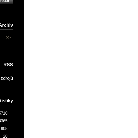
Archiv
>>
RSS
 zdrojů
tistiky
5710
4365
1905
20