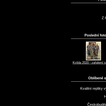
Z h
Poslední foto
Kvilda 2020 - zahájení 
Oblíbené 
Kvalitní repliky v
H
Českobuděj