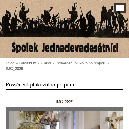
Úvod
»
Fotoalbum
»
Z akcí
»
Posvěcení plukovního praporu
»
IMG_2829
Posvěcení plukovního praporu
IMG_2829