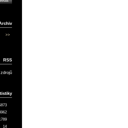
Archiv
>>
RSS
 zdrojů
tistiky
6873
4962
1789
14