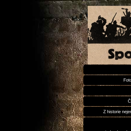
Fot
Č
Z historie neje