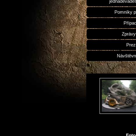
jednadevades
Pomníky p
Přípa
Zprávy
Prez
Návštěvn
Fot