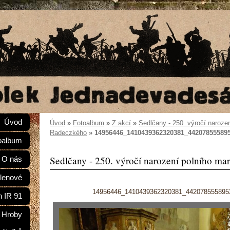
Úvod
Úvod
»
Fotoalbum
»
Z akcí
»
Sedlčany - 250. výročí naroze
Radeczkého
»
14956446_1410439362320381_44207855589
oalbum
Sedlčany - 250. výročí narození polního ma
O nás
lenové
14956446_1410439362320381_442078555895
n IR 91
Hroby