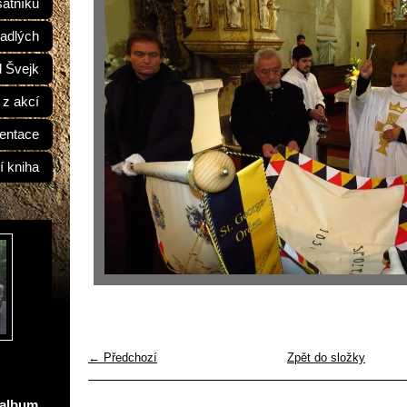
átníků
adlých
d Švejk
 z akcí
entace
í kniha
← Předchozí
Zpět do složky
oalbum