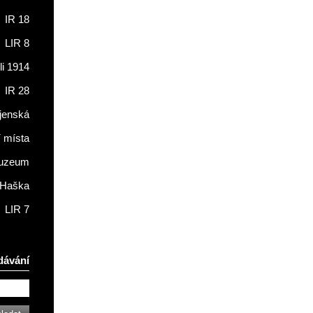
IR 18
LIR 8
li 1914
IR 28
jenská
í místa
muzeum
 Haška
LIR 7
dávání