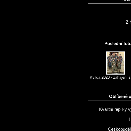
Z h
Poslední foto
Kvilda 2020 - zahájení 
Oblíbené 
Kvalitní repliky v
H
Českobuděj