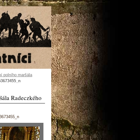
ní polního maršála
53673455_n
ršála Radeczkého
3673455_n