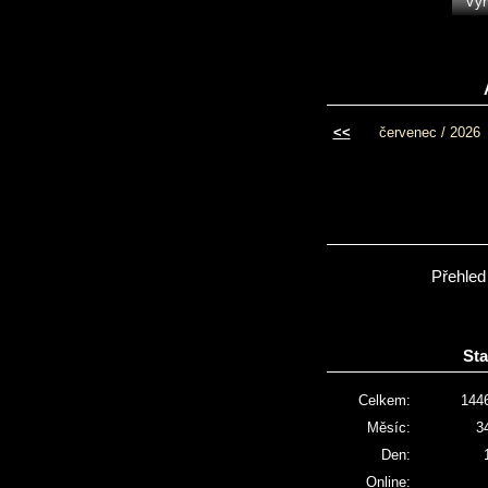
<<
červenec / 2026
Přehled
Sta
Celkem:
144
Měsíc:
3
Den:
Online: