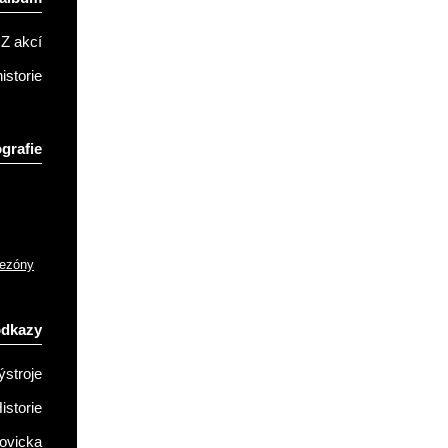
Z akcí
istorie
grafie
sezóny
odkazy
ýstroje
istorie
ovicka