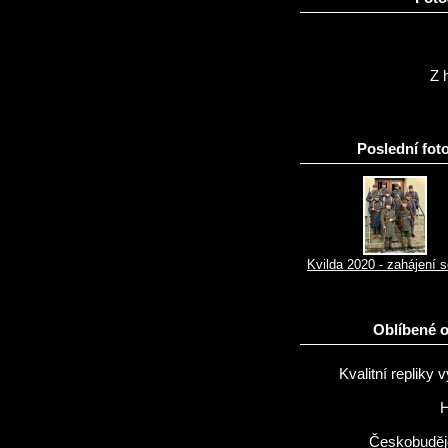
Z h
Poslední foto
Kvilda 2020 - zahájení 
Oblíbené 
Kvalitní repliky v
H
Českobuděj