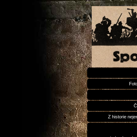
Fot
Č
Z historie neje