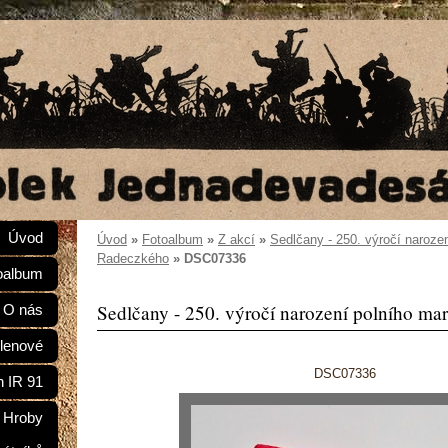
Úvod
Úvod
»
Fotoalbum
»
Z akcí
»
Sedlčany - 250. výročí naroze
Radeczkého
»
DSC07336
oalbum
Sedlčany - 250. výročí narození polního ma
O nás
lenové
DSC07336
n IR 91
Hroby