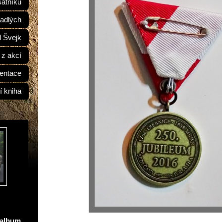
átníků
adlých
d Švejk
 z akcí
entace
í kniha
oalbum