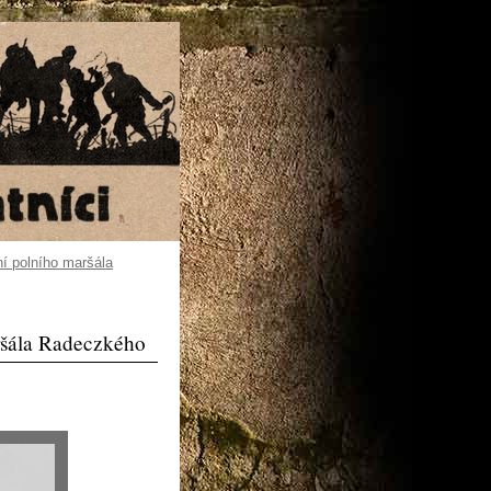
ní polního maršála
ršála Radeczkého