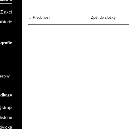
Z akcí
← Předchozí
Zpět do složky
istorie
grafie
sezóny
odkazy
ýstroje
istorie
ovicka