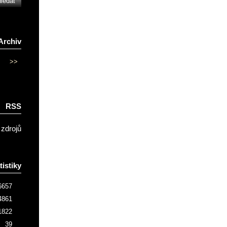
Archiv
>>
RSS
 zdrojů
tistiky
6657
4861
1822
39