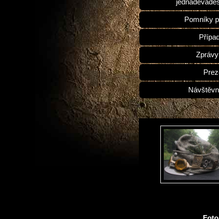
jednadevades
Pomníky p
Přípa
Zprávy
Prez
Návštěvn
Fot