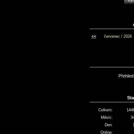
<<
červenec / 2026
Přehled
Sta
Celkem:
144
Měsíc:
3
Den:
Online: