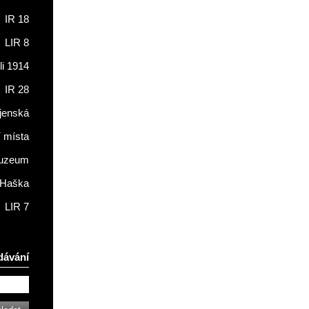
IR 18
LIR 8
li 1914
IR 28
jenská
í místa
muzeum
 Haška
LIR 7
dávání