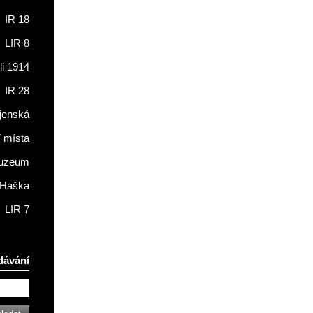
IR 18
LIR 8
li 1914
IR 28
jenská
í místa
muzeum
 Haška
LIR 7
dávání