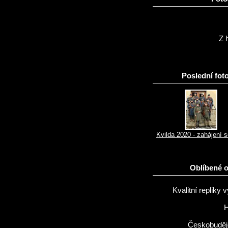
Z h
Poslední foto
Kvilda 2020 - zahájení 
Oblíbené 
Kvalitní repliky v
H
Českobuděj