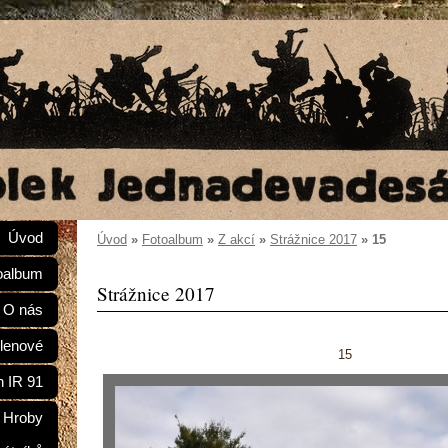
Úvod
Úvod
»
Fotoalbum
»
Z akcí
»
Strážnice 2017
»
15
oalbum
Strážnice 2017
O nás
lenové
15
n IR 91
Hroby