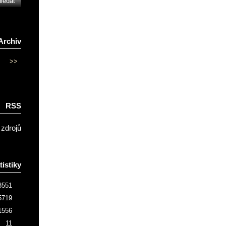
Archiv
>>
RSS
 zdrojů
tistiky
8551
5719
1556
11