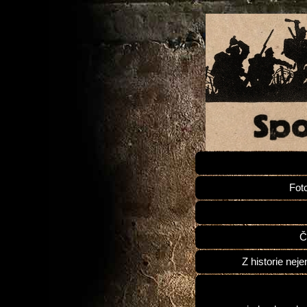
Fot
Č
Z historie neje