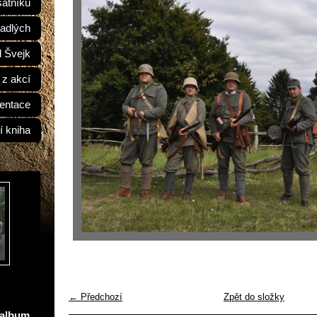
átníků
adlých
d Švejk
 z akcí
entace
í kniha
← Předchozí
Zpět do složky
oalbum