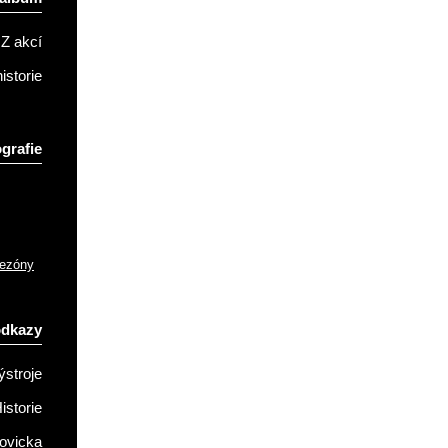
Z akcí
istorie
grafie
sezóny
odkazy
ýstroje
istorie
ovicka