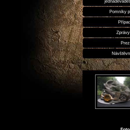
jednadevades
Pomníky p
Přípa
Zprávy
Prez
Návštěvn
Fot