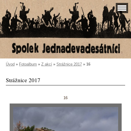
Úvod
»
Fotoalbum
»
Z akcí
»
Strážnice 2017
»
16
Strážnice 2017
16