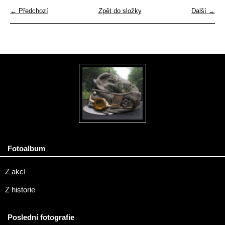
← Předchozí
Zpět do složky
Další →
Fotoalbum
Z akcí
Z historie
Poslední fotografie