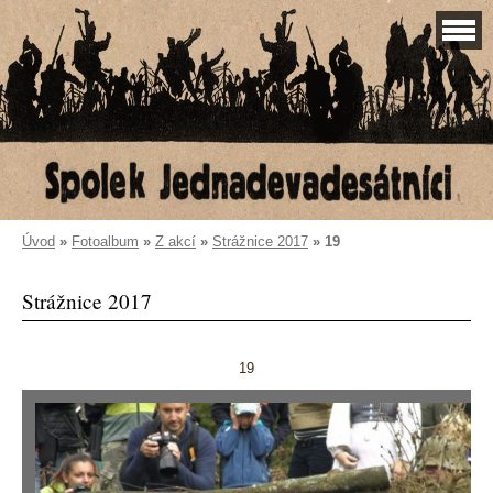
Úvod
»
Fotoalbum
»
Z akcí
»
Strážnice 2017
»
19
Strážnice 2017
19