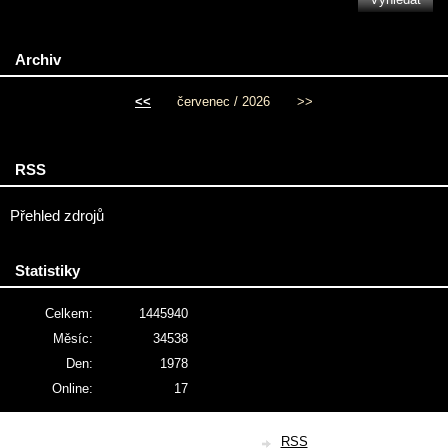
Archiv
<<
červenec / 2026
>>
RSS
Přehled zdrojů
Statistiky
Celkem:
1445940
Měsíc:
34538
Den:
1978
Online:
17
© 2026 eStránky.cz
|
RSS