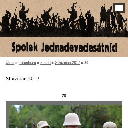
Úvod
»
Fotoalbum
»
Z akcí
»
Strážnice 2017
»
20
Strážnice 2017
20