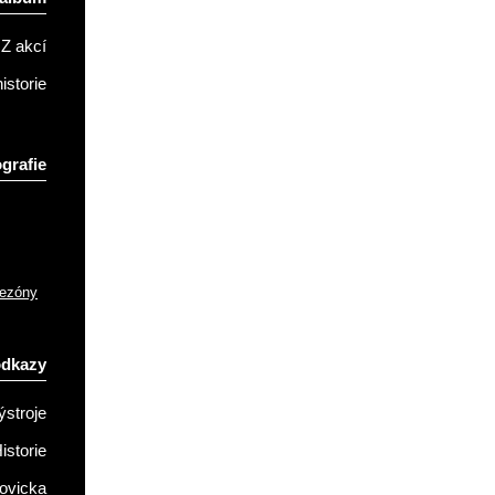
Z akcí
istorie
grafie
sezóny
odkazy
ýstroje
istorie
ovicka