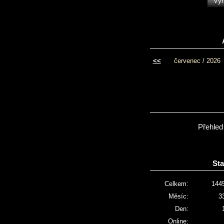
<<
červenec / 2026
Přehled
Sta
Celkem:
144
Měsíc:
3
Den:
Online: