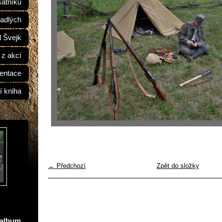
átníků
adlých
d Švejk
 z akcí
entace
í kniha
← Předchozí
Zpět do složky
oalbum