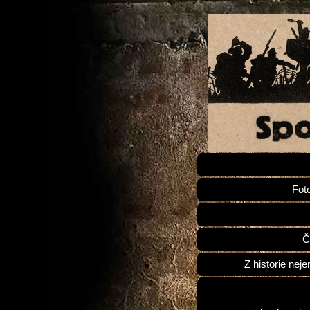
Fot
Č
Z historie neje