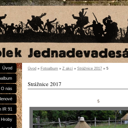
Úvod
Úvod
»
Fotoalbum
»
Z akcí
»
Strážnice 2017
»
5
oalbum
Strážnice 2017
O nás
lenové
5
n IR 91
Hroby