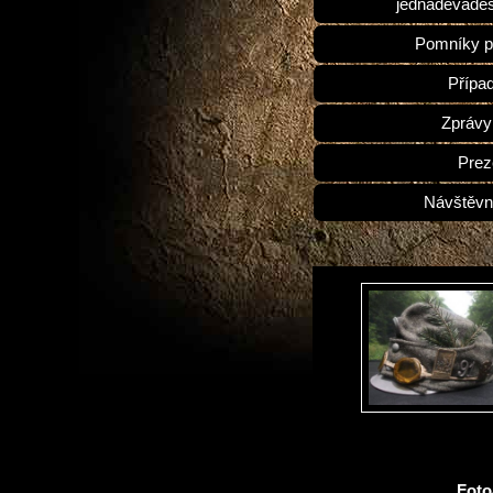
jednadevades
Pomníky p
Přípa
Zprávy
Prez
Návštěvn
Fot