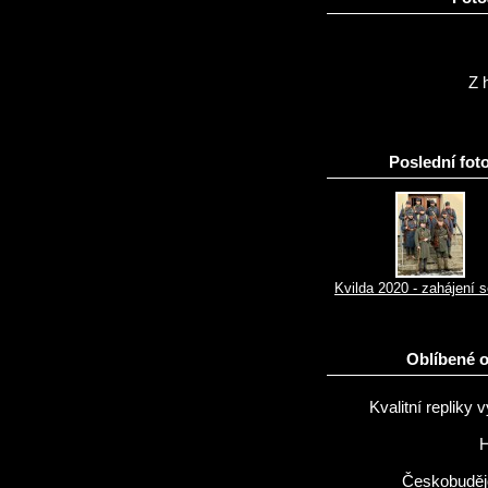
Z h
Poslední foto
Kvilda 2020 - zahájení 
Oblíbené 
Kvalitní repliky v
H
Českobuděj