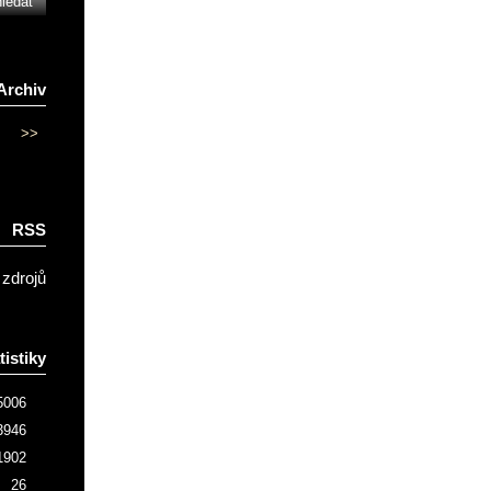
Archiv
>>
RSS
 zdrojů
tistiky
5006
3946
1902
26