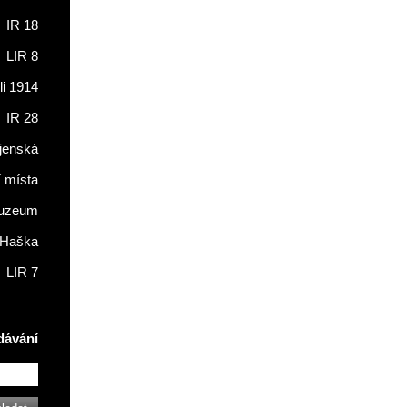
IR 18
LIR 8
li 1914
IR 28
jenská
í místa
muzeum
 Haška
LIR 7
dávání