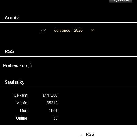
Archiv
<<
červenec / 2026
>>
RSS
Přehled zdrojů
Statistiky
Celkem:
1447260
Měsíc:
35212
Den:
1861
Online:
33
© 2026 eStránky.cz
|
RSS