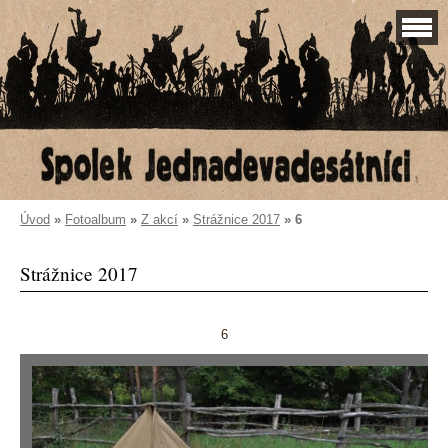
Úvod
»
Fotoalbum
»
Z akcí
»
Strážnice 2017
»
6
Strážnice 2017
6