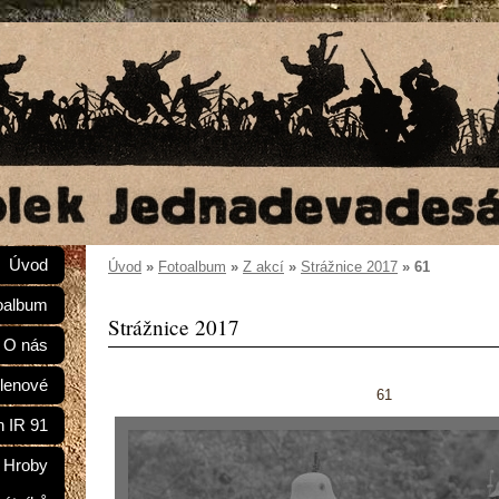
Úvod
Úvod
»
Fotoalbum
»
Z akcí
»
Strážnice 2017
»
61
oalbum
Strážnice 2017
O nás
lenové
61
n IR 91
Hroby