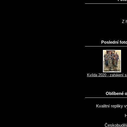
Z h
Poslední foto
Kvilda 2020 - zahájení 
Oblíbené 
Kvalitní repliky v
H
Českobuděj