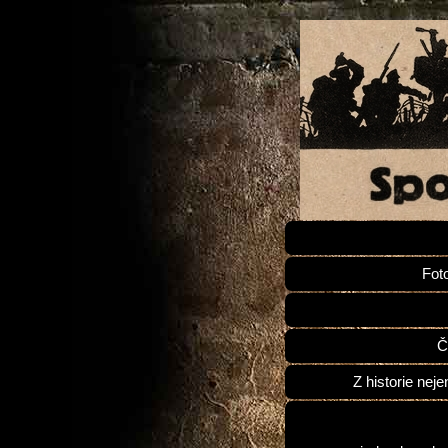
Fot
Č
Z historie neje