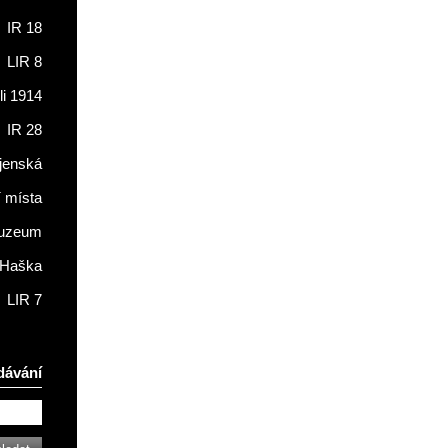
IR 18
LIR 8
li 1914
IR 28
jenská
í místa
muzeum
 Haška
LIR 7
dávání