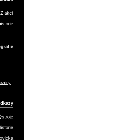
Z akcí
istorie
grafie
sezóny
odkazy
ýstroje
istorie
ovicka