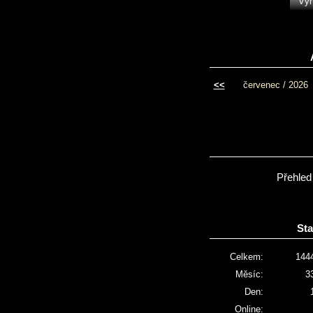
<<
červenec / 2026
Přehled
Sta
Celkem:
144
Měsíc:
3
Den:
Online: