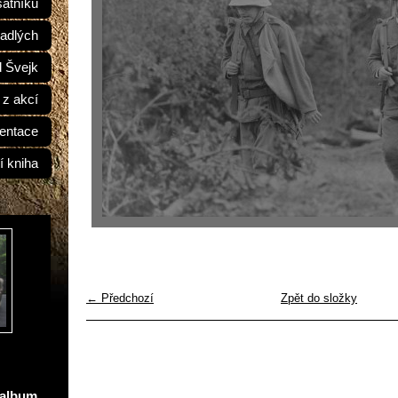
átníků
adlých
d Švejk
 z akcí
entace
í kniha
← Předchozí
Zpět do složky
oalbum