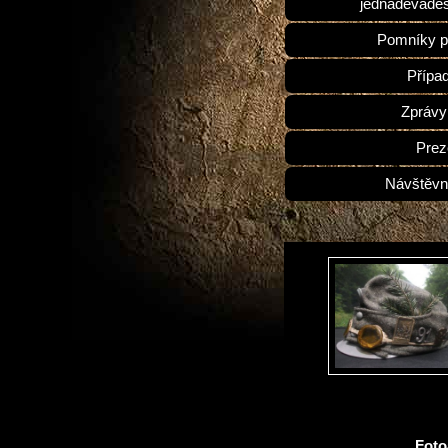
jednadevades
Pomníky p
Přípa
Zprávy
Prez
Návštěvn
Fot