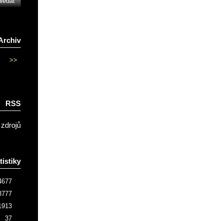
Archiv
>>
RSS
 zdrojů
tistiky
4677
3777
1913
37