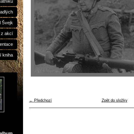
átníků
adlých
d Švejk
 z akcí
entace
í kniha
← Předchozí
Zpět do složky
oalbum