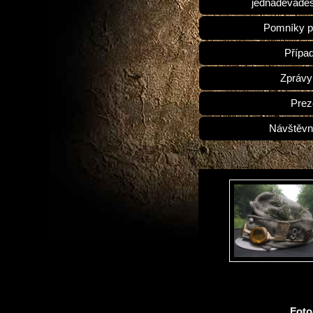
jednadevades
Pomníky p
Přípa
Zprávy
Prez
Návštěvn
Fot