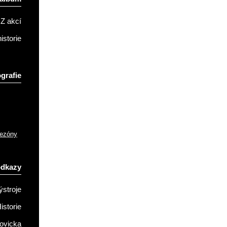
Z akcí
istorie
grafie
sezóny
odkazy
ýstroje
istorie
ovicka