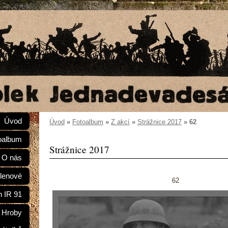
Úvod
Úvod
»
Fotoalbum
»
Z akcí
»
Strážnice 2017
»
62
oalbum
Strážnice 2017
O nás
lenové
62
n IR 91
Hroby