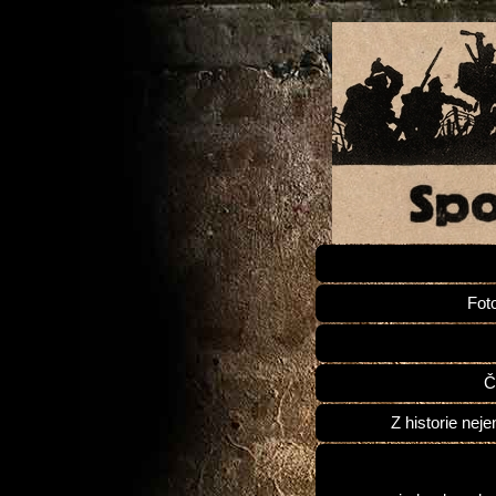
Fot
Č
Z historie neje