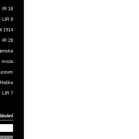
IR 18
LIR 8
li 1914
IR 28
jenská
í místa
muzeum
 Haška
LIR 7
dávání