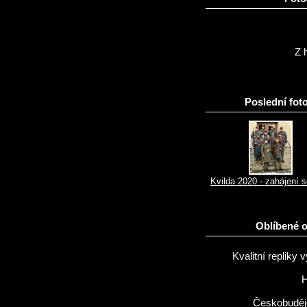
Z h
Poslední foto
Kvilda 2020 - zahájení 
Oblíbené 
Kvalitní repliky v
H
Českobuděj