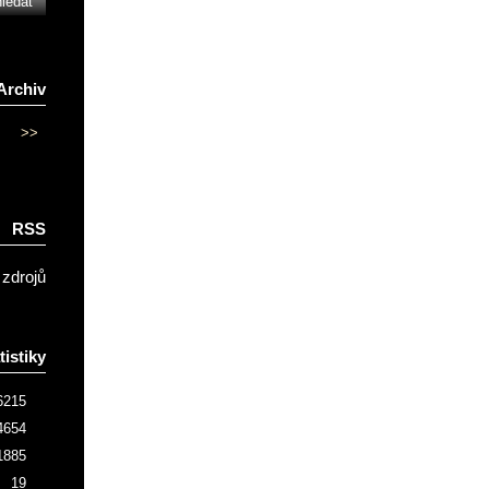
Archiv
>>
RSS
 zdrojů
tistiky
6215
4654
1885
19