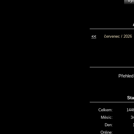
<<
červenec / 2026
Přehled
Sta
Celkem:
144
Měsíc:
3
Den:
Online: