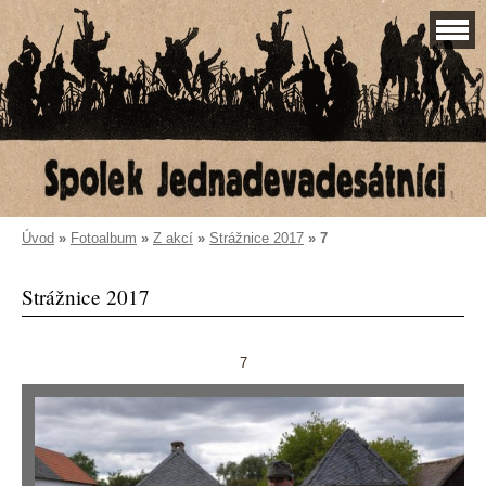
Úvod
»
Fotoalbum
»
Z akcí
»
Strážnice 2017
»
7
Strážnice 2017
7