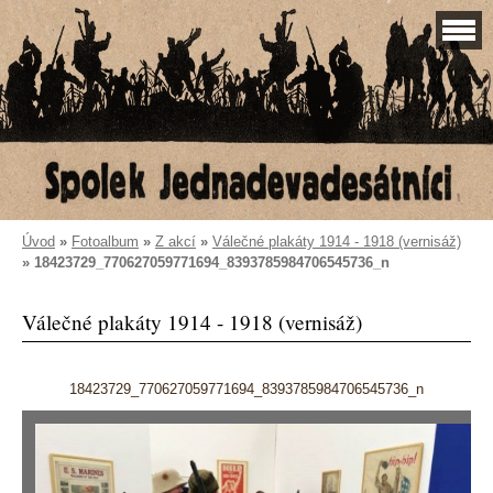
Úvod
»
Fotoalbum
»
Z akcí
»
Válečné plakáty 1914 - 1918 (vernisáž)
»
18423729_770627059771694_8393785984706545736_n
Válečné plakáty 1914 - 1918 (vernisáž)
18423729_770627059771694_8393785984706545736_n