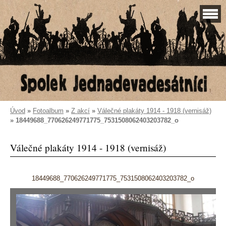
Úvod
»
Fotoalbum
»
Z akcí
»
Válečné plakáty 1914 - 1918 (vernisáž)
»
18449688_770626249771775_7531508062403203782_o
Válečné plakáty 1914 - 1918 (vernisáž)
18449688_770626249771775_7531508062403203782_o