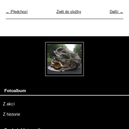
← Předchozí
Zpět do složky
Další →
Fotoalbum
Z akcí
Z historie