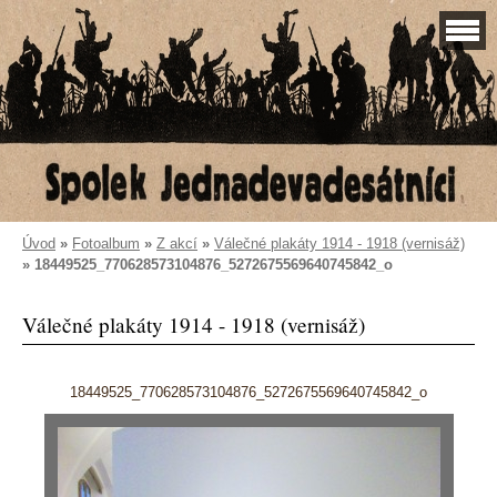
Úvod
»
Fotoalbum
»
Z akcí
»
Válečné plakáty 1914 - 1918 (vernisáž)
»
18449525_770628573104876_5272675569640745842_o
Válečné plakáty 1914 - 1918 (vernisáž)
18449525_770628573104876_5272675569640745842_o