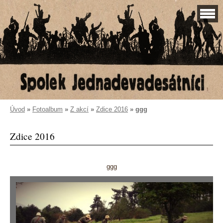
Úvod
»
Fotoalbum
»
Z akcí
»
Zdice 2016
»
ggg
Zdice 2016
ggg