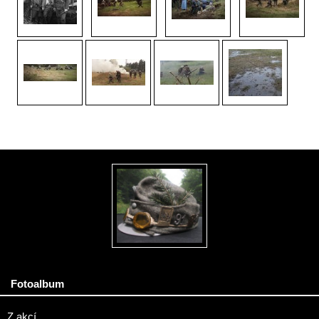
Fotoalbum
Z akcí