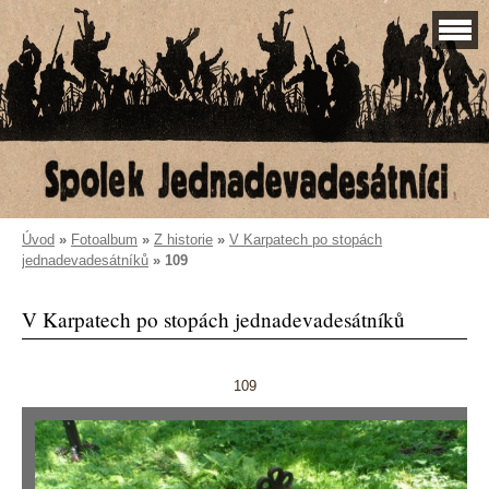
Úvod
»
Fotoalbum
»
Z historie
»
V Karpatech po stopách
jednadevadesátníků
»
109
V Karpatech po stopách jednadevadesátníků
109