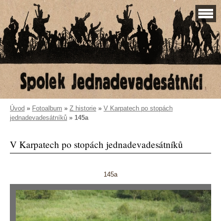
Úvod
»
Fotoalbum
»
Z historie
»
V Karpatech po stopách
jednadevadesátníků
»
145a
V Karpatech po stopách jednadevadesátníků
145a