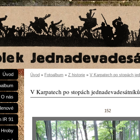
Úvod
Úvod
»
Fotoalbum
»
Z historie
»
V Karpatech po stopách je
oalbum
V Karpatech po stopách jednadevadesátníků
O nás
lenové
152
n IR 91
Hroby