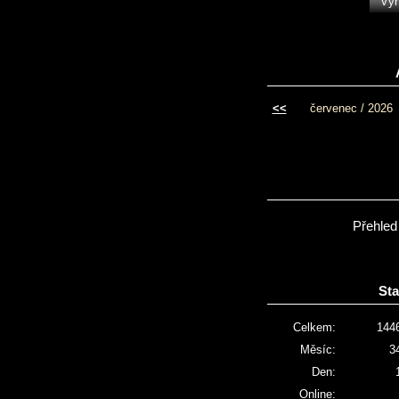
<<
červenec / 2026
Přehled
Sta
Celkem:
144
Měsíc:
3
Den:
Online: