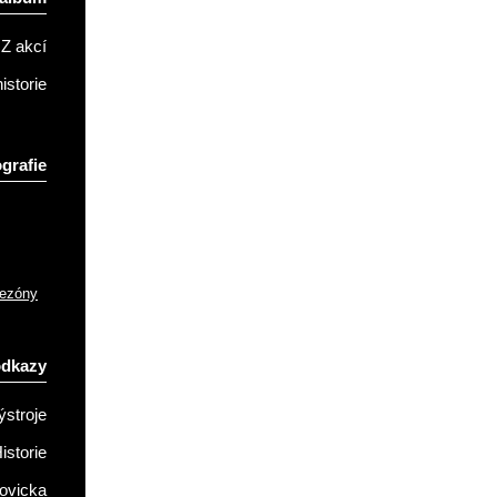
Z akcí
istorie
grafie
sezóny
odkazy
ýstroje
istorie
ovicka