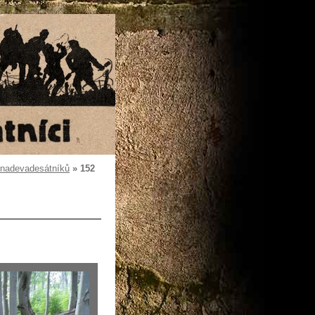
dnadevadesátníků
»
152