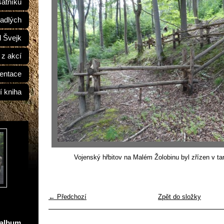
átníků
adlých
d Švejk
 z akcí
entace
í kniha
Vojenský hřbitov na Malém Žolobinu byl zřízen v tar
← Předchozí
Zpět do složky
oalbum