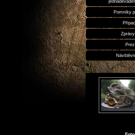
jednadevades
Pomníky p
Přípa
Zprávy
Prez
Návštěvn
Fot