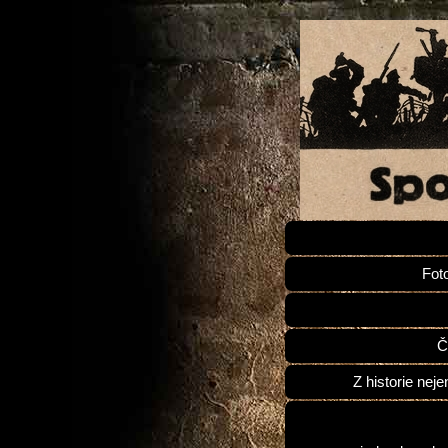
Fot
Č
Z historie neje