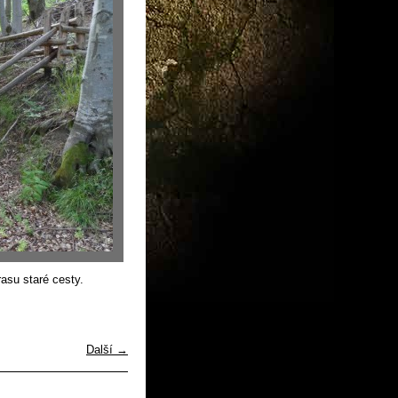
asu staré cesty.
Další →