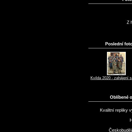
Z h
Poslední foto
Kvilda 2020 - zahájení 
Oblíbené 
Kvalitní repliky v
H
Českobuděj