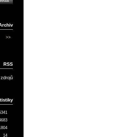
Archiv
>>
RSS
 zdrojů
tistiky
6341
4683
1804
14