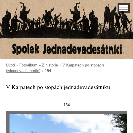
Úvod
»
Fotoalbum
»
Z historie
»
V Karpatech po stopách
jednadevadesátníků
»
154
V Karpatech po stopách jednadevadesátníků
154