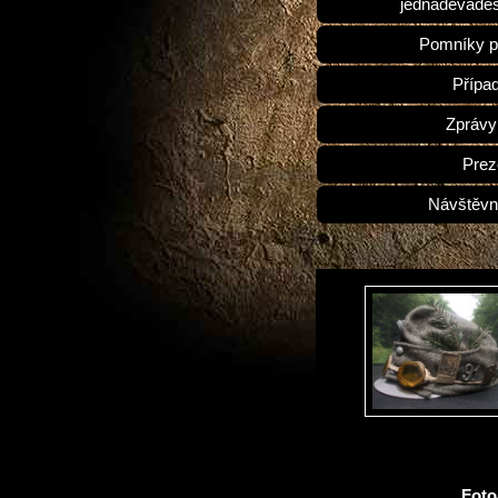
jednadevades
Pomníky p
Přípa
Zprávy
Prez
Návštěvn
Fot