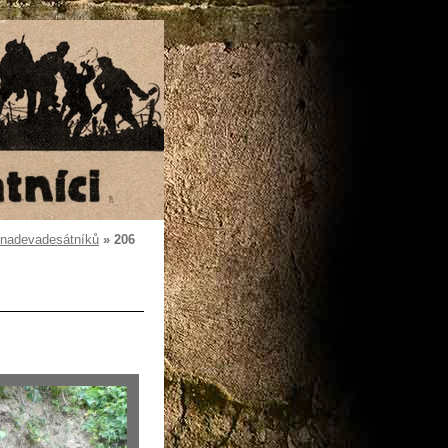
dnadevadesátníků
»
206