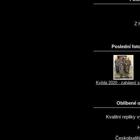
Z h
Poslední foto
Kvilda 2020 - zahájení 
Oblíbené 
Kvalitní repliky v
H
Českobuděj