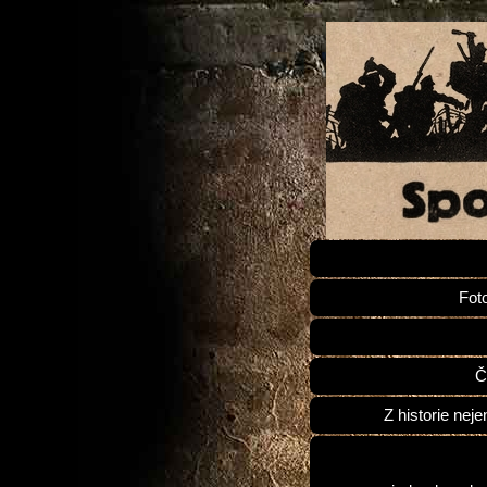
Fot
Č
Z historie neje