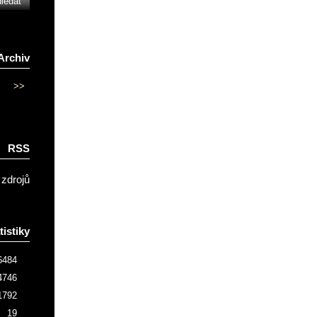
Archiv
>>
RSS
 zdrojů
tistiky
6484
4746
1792
19