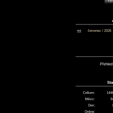
<<
červenec / 2026
Přehled
Sta
Celkem:
144
Měsíc:
3
Den:
Online: