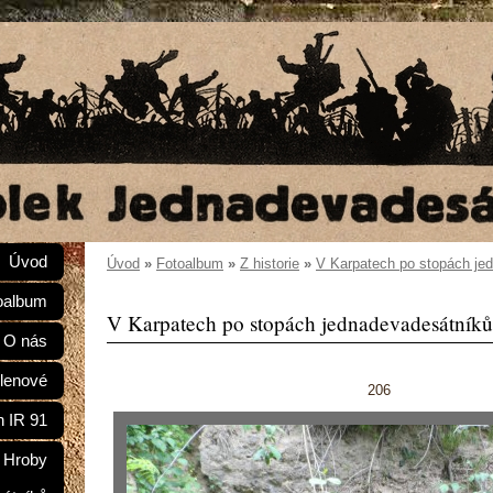
Úvod
Úvod
»
Fotoalbum
»
Z historie
»
V Karpatech po stopách je
oalbum
V Karpatech po stopách jednadevadesátníků
O nás
lenové
206
n IR 91
Hroby