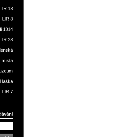
IR 18
LIR 8
li 1914
IR 28
jenská
í místa
muzeum
 Haška
LIR 7
dávání