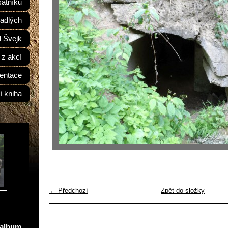
átníků
adlých
d Švejk
 z akcí
entace
í kniha
← Předchozí
Zpět do složky
oalbum