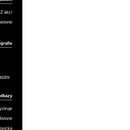
Z akcí
istorie
grafie
sezóny
odkazy
ýstroje
istorie
ovicka