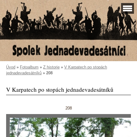
Úvod
»
Fotoalbum
»
Z historie
»
V Karpatech po stopách
jednadevadesátníků
»
208
V Karpatech po stopách jednadevadesátníků
208