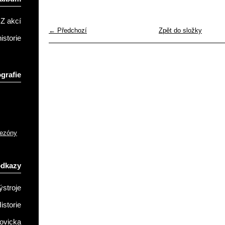
Z akcí
← Předchozí
Zpět do složky
istorie
grafie
sezóny
odkazy
ýstroje
istorie
ovicka