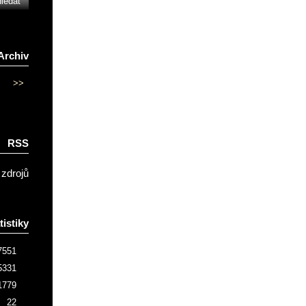
Archiv
>>
RSS
 zdrojů
tistiky
7551
5331
1779
22