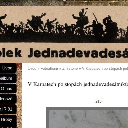
Úvod
Úvod
»
Fotoalbum
»
Z historie
»
V Karpatech po stopách je
oalbum
V Karpatech po stopách jednadevadesátníků
O nás
lenové
213
n IR 91
Hroby