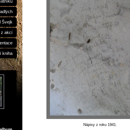
átníků
adlých
d Švejk
 z akcí
entace
í kniha
Nápisy z roku 1941.
oalbum