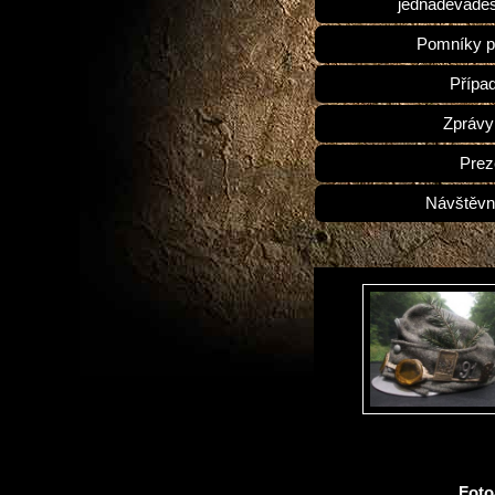
jednadevades
Pomníky p
Přípa
Zprávy
Prez
Návštěvn
Fot