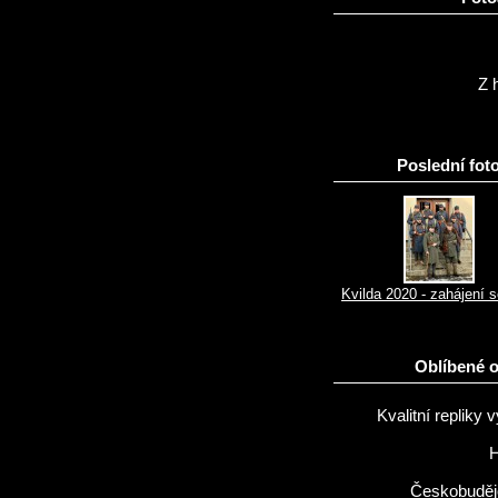
Z h
Poslední foto
Kvilda 2020 - zahájení 
Oblíbené 
Kvalitní repliky v
H
Českobuděj