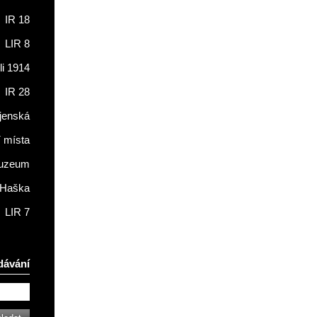
IR 18
LIR 8
li 1914
IR 28
jenská
í místa
muzeum
 Haška
LIR 7
dávání