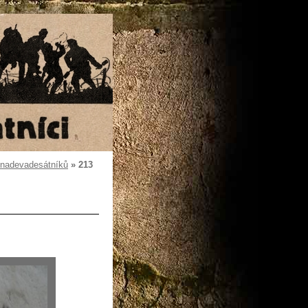
dnadevadesátníků
»
213