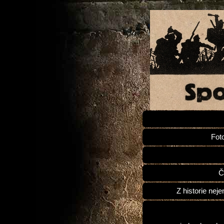
Fot
Č
Z historie neje