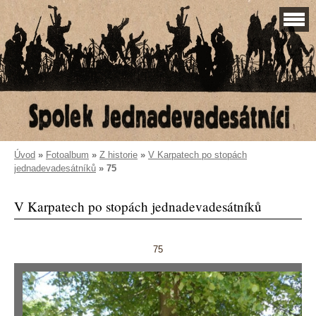
Úvod
»
Fotoalbum
»
Z historie
»
V Karpatech po stopách
jednadevadesátníků
»
75
V Karpatech po stopách jednadevadesátníků
75