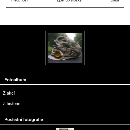
← Předchozí
Zpět do složky
Další →
Fotoalbum
Z akcí
Z historie
Poslední fotografie