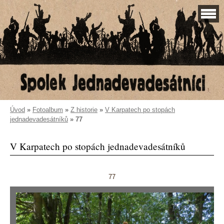
Úvod
»
Fotoalbum
»
Z historie
»
V Karpatech po stopách
jednadevadesátníků
»
77
V Karpatech po stopách jednadevadesátníků
77