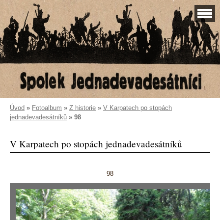
Úvod
»
Fotoalbum
»
Z historie
»
V Karpatech po stopách
jednadevadesátníků
»
98
V Karpatech po stopách jednadevadesátníků
98