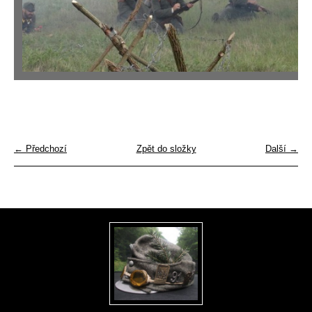
← Předchozí
Zpět do složky
Další →