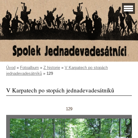
Úvod
»
Fotoalbum
»
Z historie
»
V Karpatech po stopách
jednadevadesátníků
»
129
V Karpatech po stopách jednadevadesátníků
129