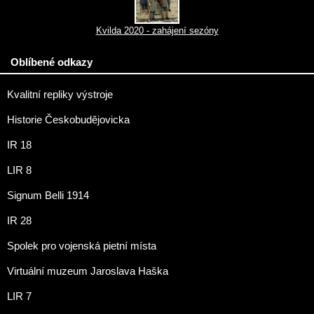
Kvilda 2020 - zahájení sezóny
Oblíbené odkazy
Kvalitní repliky výstroje
Historie Českobudějovicka
IR 18
LIR 8
Signum Belli 1914
IR 28
Spolek pro vojenská pietní místa
Virtuální muzeum Jaroslava Haška
LIR 7