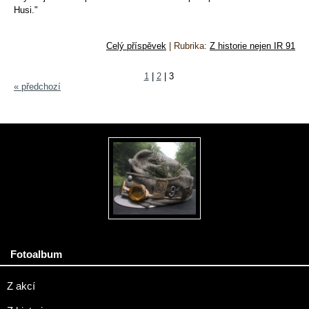
Husi."
Celý příspěvek
|
Rubrika:
Z historie nejen IR 91
1
|
2
|
3
« předchozí
Fotoalbum
Z akcí