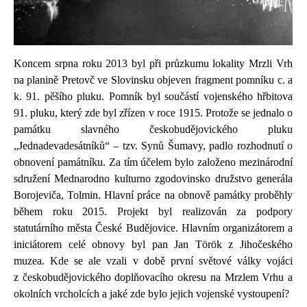
Koncem srpna roku 2013 byl při průzkumu lokality Mrzli Vrh
na planině Pretovč ve Slovinsku objeven fragment pomníku c. a
k. 91. pěšího pluku. Pomník byl součástí vojenského hřbitova
91. pluku, který zde byl zřízen v roce 1915. Protože se jednalo o
památku slavného českobudějovického pluku
„Jednadevadesátníků“ – tzv. Synů Šumavy, padlo rozhodnutí o
obnovení památníku. Za tím účelem bylo založeno mezinárodní
sdružení Mednarodno kulturno zgodovinsko družstvo generála
Borojeviča, Tolmin. Hlavní práce na obnově památky proběhly
během roku 2015. Projekt byl realizován za podpory
statutárního města České Budějovice. Hlavním organizátorem a
iniciátorem celé obnovy byl pan Jan Török z Jihočeského
muzea. Kde se ale vzali v době první světové války vojáci
z českobudějovického doplňovacího okresu na Mrzlem Vrhu a
okolních vrcholcích a jaké zde bylo jejich vojenské vystoupení?