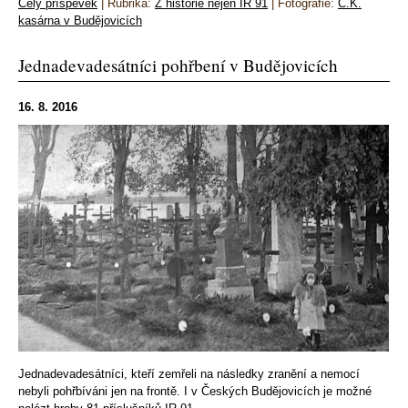
Celý příspěvek
|
Rubrika:
Z historie nejen IR 91
|
Fotografie:
C.K.
kasárna v Budějovicích
Jednadevadesátníci pohřbení v Budějovicích
16. 8. 2016
Jednadevadesátníci, kteří zemřeli na následky zranění a nemocí
nebyli pohřbíváni jen na frontě. I v Českých Budějovicích je možné