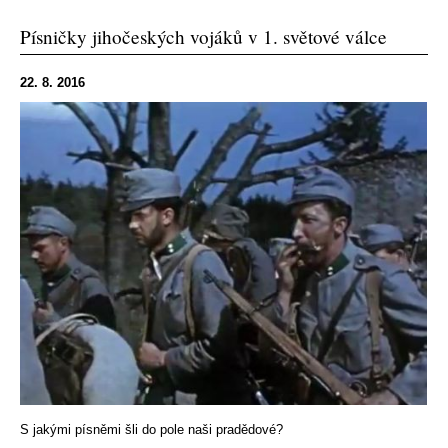
Písničky jihočeských vojáků v 1. světové válce
22. 8. 2016
S jakými písněmi šli do pole naši pradědové?