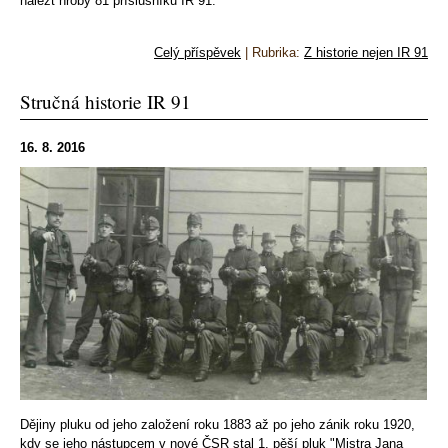
nalézt hroby 81 příslušníků IR 91.
Celý příspěvek
|
Rubrika:
Z historie nejen IR 91
Stručná historie IR 91
16. 8. 2016
Dějiny pluku od jeho založení roku 1883 až po jeho zánik roku 1920,
kdy se jeho nástupcem v nové ČSR stal 1. pěší pluk "Mistra Jana