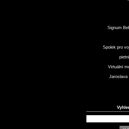
Signum Bel
Spolek pro vo
pietn
Virtuální 
Jaroslava
Vyhle