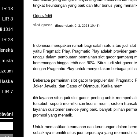
tingkat keuntungan yang baik dan fitur bonus yang menari
IR 18
Odpovědět
LIR 8
slot gacor
(
EugeneLub
,
9. 2. 2023
10:43
)
li 1914
IR 28
Indonesia merupakan rumah bagi salah satu situs judi slot
jenská
yaitu Pragmatic Play. Pragmatic Play adalah provider gam
unggul dalam pembuatan permainan slot gacor gampang m
í místa
kemenangan hingga lebih dari 90%. Situs judi slot gacor 
dengan Pragmatic Play untuk menyediakan berbagai piliha
muzeum
Beberapa permainan slot gacor terpopuler dari Pragmatic
 Haška
Joker Jewels, dan Gates of Olympus. Ketika mem
LIR 7
ilih layanan situs judi slot gacor, penting untuk memperhati
tersebut, seperti memiliki izin lisensi resmi, sistem trans
layanan customer service yang baik, banyak pilihan perma
dávání
promosi yang menarik.
Untuk memastikan keamanan dan keuntungan dalam bermain
sebaiknya memilih situs judi terpercaya yang memenuhi kar