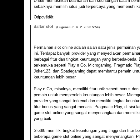
Untuk memastikan keamanan dan keuntungan dalam bermain
sebaiknya memilih situs judi terpercaya yang memenuhi kar
Odpovědět
daftar slot
(
EugeneLub
,
6. 2. 2023
5:54
)
Permainan slot online adalah salah satu jenis permainan y
ini. Terdapat banyak provider yang menyediakan permainan
berbagai fitur dan tingkat keuntungan yang berbeda-beda. 
terkemuka seperti Play n Go, Microgaming, Pragmatic Play
Joker123, dan Spadegaming dapat membantu pemain unt
keuntungan lebih besar.
Play n Go, misalnya, memiliki fitur unik seperti bonus d
pemain untuk memperoleh keuntungan lebih besar. Micro
provider yang sangat terkenal dan memiliki tingkat keuntun
fitur bonus yang sangat menarik. Pragmatic Play, di sisi la
game slot online yang sangat menyenangkan dan memiliki
yang baik.
Slot88 memiliki tingkat keuntungan yang tinggi dan fitur b
beberapa game slot online yang sangat menyenangkan. Pl