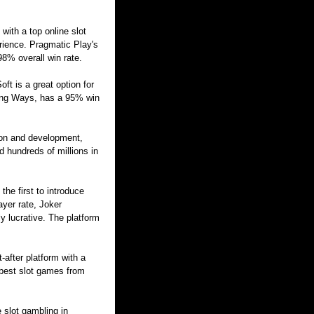
with a top online slot
erience. Pragmatic Play's
8% overall win rate.
t is a great option for
jong Ways, has a 95% win
tion and development,
 hundreds of millions in
he first to introduce
ayer rate, Joker
y lucrative. The platform
-after platform with a
 best slot games from
e slot gambling in