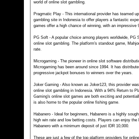
world of online slot gambling.
Pragmatic Play - This international provider has teamed up 
gambling site in Indonesia to offer players a fantastic exp
games offer a high chance of winning, with an impressive 9
PG Soft - A popular choice among players worldwide, PG Sof
online slot gambling. The platform's standout game, Mah
rate.
Microgaming - The pioneer in online slot software distribu
Microgaming has been around since 1994. It has distributed
progressive jackpot bonuses to winners over the years.
Joker Gaming - Also known as Joker123, this provider was t
online slot gambling in Indonesia. With a 94% Return to Pl
Gaming's online slot games are both exciting and potentiall
is also home to the popular online fishing game.
Habanero - Ideal for beginners, Habanero is a highly sought
high win rate and low betting costs. Players can enjoy the
Habanero with a minimum deposit of just IDR 10,000.
These are just a few of the top platform providers for onlin