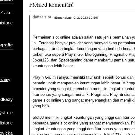
Přehled komentářů
Z akcí
daftar slot
(
EugeneLub
,
9. 2. 2023
10:56
)
istorie
Permainan slot online adalah salah satu jenis permainan y
ini. Terdapat banyak provider yang menyediakan permainan
grafie
berbagai fitur dan tingkat keuntungan yang berbeda-beda. 
terkemuka seperti Play n Go, Microgaming, Pragmatic Play
Joker123, dan Spadegaming dapat membantu pemain unt
keuntungan lebih besar.
Play n Go, misalnya, memiliki fitur unik seperti bonus d
sezóny
pemain untuk memperoleh keuntungan lebih besar. Micro
provider yang sangat terkenal dan memiliki tingkat keuntun
fitur bonus yang sangat menarik. Pragmatic Play, di sisi la
odkazy
game slot online yang sangat menyenangkan dan memiliki
yang baik.
ýstroje
Slot88 memiliki tingkat keuntungan yang tinggi dan fitur b
istorie
beberapa game slot online yang sangat menyenangkan. Pl
tingkat keuntungan yang tinggi dan fitur bonus yang mena
ovicka
slot online yang sangat menyenangkan. Joker123 dan Spa