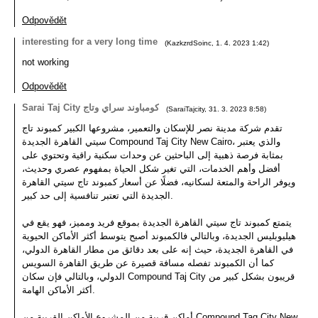
Odpovědět
interesting for a very long time
(
KazkzrdSoinc
,
1. 4. 2023
1:42
)
not working
Odpovědět
Sarai Taj City كومباوند سراي وتاج
(
SaraiTajcity
,
31. 3. 2023
8:58
)
تقدم شركة مدينة نصر للإسكان والتعمير، مشروعها الكبير كمبوند تاج
سيتي القاهرة الجديدة Compound Taj City New Cairo، والذي يعتبر
بمثابة فرصة ذهبية إلى الباحثين عن وحدات سكنية راقية وتحتوي على
أفضل وأهم الخدمات، التي تغير شكل الحياة بمفهوم عصري وحديث،
ويوفر الراحة والمتعة لسكانيه، فضلًا عن أسعار كمبوند تاج سيتي القاهرة
الجديدة التي تعتبر تنافسية إلى حد كبير.
يتمتع كمبوند تاج سيتي القاهرة الجديدة بموقع فريد ومميز، فهو يقع في
هيليوبليس الجديدة، وبالتالي فالكمبوند أصبح يتوسط أكثر الأماكن الحيوية
في القاهرة الجديدة، حيث إنه على بعد دقائق من مطار القاهرة الدولي،
كما أن الكمبوند تفصله مسافة قصيرة عن طريق القاهرة السويس
الدولي، وبالتالي فإن سكان Compound Taj City قريبون بشكل كبير من
أكثر الأماكن الهامة.
أماكن قريبة من المشروع الأماكن القريبة من Compound Tag City New