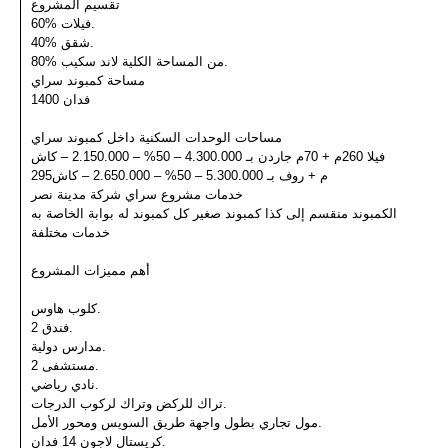
تقسيم المشروع
60% فيلات.
40% شقق.
80% من المساحة الكلية لاند سكيب.
مساحة كمبوند سراي
1400 فدان
مساحات الوحدات السكنية داخل كمبوند سراي
فيلا 260م + 70م جاردن بـ 4.300.000 – 50% – 2.150.000 – كاش
295م + روف بـ 5.300.000 – 50% – 2.650.000 – كاش
خدمات مشروع سراي شركة مدينة نصر
الكمبوند منقسم إلى كذا كمبوند صغير كل كمبوند له بوابة الخاصة به
خدمات مختلفة
أهم مميزات المشروع
كلوب هاوس.
2 فندق.
مدارس دولية.
2 مستشفى.
نادي رياضي.
تراك للركض وتراك لركوب الدرجات.
مول تجاري بطول واجهة طريق السويس ومحور الأمل.
كريستال لاجون 14 فدان.