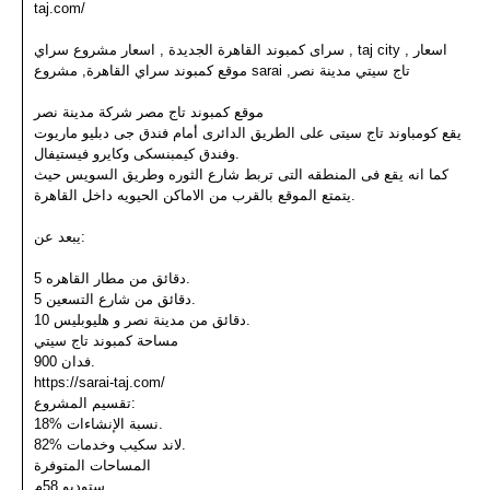
taj.com/
سراى كمبوند القاهرة الجديدة , اسعار مشروع سراي , taj city اسعار ,
موقع كمبوند سراي القاهرة, مشروع sarai ,تاج سيتي مدينة نصر
موقع كمبوند تاج مصر شركة مدينة نصر
يقع كومباوند تاج سيتى على الطريق الدائرى أمام فندق جى دبليو ماريوت
وفندق كيمبنسكى وكايرو فيستيفال.
كما انه يقع فى المنطقه التى تربط شارع الثوره وطريق السويس حيث
يتمتع الموقع بالقرب من الاماكن الحيويه داخل القاهرة.
يبعد عن:
5 دقائق من مطار القاهره.
5 دقائق من شارع التسعين.
10 دقائق من مدينة نصر و هليوبليس.
مساحة كمبوند تاج سيتي
900 فدان.
https://sarai-taj.com/
تقسيم المشروع:
18% نسبة الإنشاءات.
82% لاند سكيب وخدمات.
المساحات المتوفرة
ستوديو 58م.