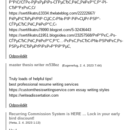
Р°РїСѓСЃРє-РјРѕРµРіРѕ-СЃРµСЂС‚РёС„РёРєР°С‚Р°-РІ-
СЂР°Р±РѕС‚Сѓ
https://sertifikatru13334.thelateblog.com/22222667/
РќРµРїСЂРµРґРІР·СЏС‚С‹Р№-РІР·РіР»СЏРґ-РЅР°-
СЃРµСЂС‚РёС„РёРєР°С‚С‹
https://sertifikatru78990.blogzet.com/5-32436443
https://sertifikatru11951.blogsidea.com/23257568/Р¤Р°РєС‚-Рѕ-
СЃРµСЂС‚РёС„РёРєР°С‚Р°С…-РєРѕС‚РѕСЂС‹Р№-РЅРёРєС‚Рѕ-
РЅРµ-РїСЂРµРґРїРѕР»Р°РіР°РµС‚
Odpovědět
master thesis writer m538ez
(
Eugenefug
,
2. 4. 2023
7:44
)
Truly loads of helpful tips!
best professional resume writing services
https://customthesiswritingservice.com essay writing styles
https://writeadissertation.com
Odpovědět
Recurring Commission System is HERE … Lock in your early
bird discount!
(
Yetta
,
2. 4. 2023
1:13
)