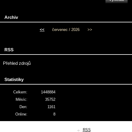
Archiv
<<
červenec / 2026
>>
RSS
Přehled zdrojů
Statistiky
Celkem:
1448884
Měsíc:
35752
Den:
1161
Online:
8
© 2026 eStránky.cz
|
RSS