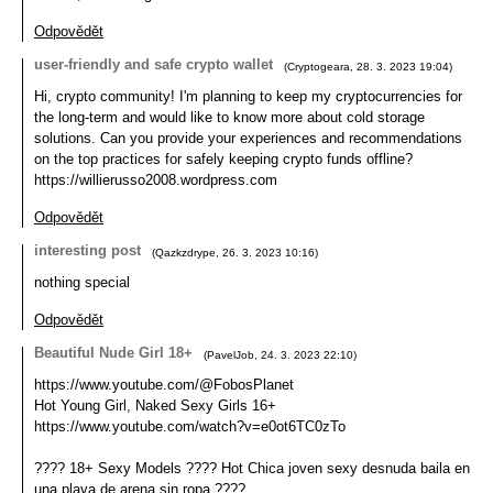
Odpovědět
user-friendly and safe crypto wallet
(
Cryptogeara
,
28. 3. 2023
19:04
)
Hi, crypto community! I'm planning to keep my cryptocurrencies for
the long-term and would like to know more about cold storage
solutions. Can you provide your experiences and recommendations
on the top practices for safely keeping crypto funds offline?
https://willierusso2008.wordpress.com
Odpovědět
interesting post
(
Qazkzdrype
,
26. 3. 2023
10:16
)
nothing special
Odpovědět
Beautiful Nude Girl 18+
(
PavelJob
,
24. 3. 2023
22:10
)
https://www.youtube.com/@FobosPlanet
Hot Young Girl, Naked Sexy Girls 16+
https://www.youtube.com/watch?v=e0ot6TC0zTo
???? 18+ Sexy Models ???? Hot Chica joven sexy desnuda baila en
una playa de arena sin ropa ????