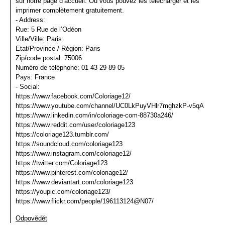
sur notre page d’accueil. Ou vous pouvez les télécharger et les
imprimer complètement gratuitement.
- Address:
Rue: 5 Rue de l’Odéon
Ville/Ville: Paris
Etat/Province / Région: Paris
Zip/code postal: 75006
Numéro de téléphone: 01 43 29 89 05
Pays: France
- Social:
https://www.facebook.com/Coloriage12/
https://www.youtube.com/channel/UC0LkPuyVHlr7mghzkP-v5qA
https://www.linkedin.com/in/coloriage-com-88730a246/
https://www.reddit.com/user/coloriage123
https://coloriage123.tumblr.com/
https://soundcloud.com/coloriage123
https://www.instagram.com/coloriage12/
https://twitter.com/Coloriage123
https://www.pinterest.com/coloriage12/
https://www.deviantart.com/coloriage123
https://youpic.com/coloriage123/
https://www.flickr.com/people/196113124@N07/
Odpovědět