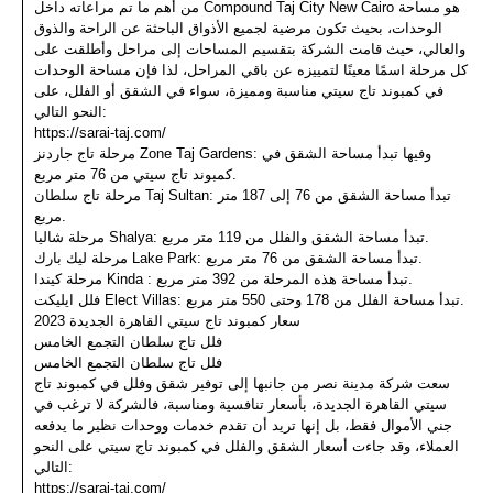
من أهم ما تم مراعاته داخل Compound Taj City New Cairo هو مساحة
الوحدات، بحيث تكون مرضية لجميع الأذواق الباحثة عن الراحة والذوق
والعالي، حيث قامت الشركة بتقسيم المساحات إلى مراحل وأطلقت على
كل مرحلة اسمًا معينًا لتمييزه عن باقي المراحل، لذا فإن مساحة الوحدات
في كمبوند تاج سيتي مناسبة ومميزة، سواء في الشقق أو الفلل، على
النحو التالي:
https://sarai-taj.com/
مرحلة تاج جاردنز Zone Taj Gardens: وفيها تبدأ مساحة الشقق في
كمبوند تاج سيتي من 76 متر مربع.
مرحلة تاج سلطان Taj Sultan: تبدأ مساحة الشقق من 76 إلى 187 متر
مربع.
مرحلة شاليا Shalya: تبدأ مساحة الشقق والفلل من 119 متر مربع.
مرحلة ليك بارك Lake Park: تبدأ مساحة الشقق من 76 متر مربع.
مرحلة كيندا Kinda : تبدأ مساحة هذه المرحلة من 392 متر مربع.
فلل ايليكت Elect Villas: تبدأ مساحة الفلل من 178 وحتى 550 متر مربع.
سعار كمبوند تاج سيتي القاهرة الجديدة 2023
فلل تاج سلطان التجمع الخامس
فلل تاج سلطان التجمع الخامس
سعت شركة مدينة نصر من جانبها إلى توفير شقق وفلل في كمبوند تاج
سيتي القاهرة الجديدة، بأسعار تنافسية ومناسبة، فالشركة لا ترغب في
جني الأموال فقط، بل إنها تريد أن تقدم خدمات ووحدات نظير ما يدفعه
العملاء، وقد جاءت أسعار الشقق والفلل في كمبوند تاج سيتي على النحو
التالي:
https://sarai-taj.com/