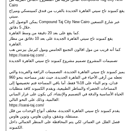
Cairo
يقع كمبوند تاج سيتي القاهرة الجديدة بالقرب من فندق كمبينسكي وميراج
سيتي.
يمكن الوصول إلى Compound Taj City New Cairo عبر شارع التسعين
خلال 5 دقائق.
كما يقع على بعد 20 دقيقة من وسط القاهرة.
يقع كمبوند تاج سيتي القاهرة الجديدة على بعد 10 دقائق من مطار
القاهرة.
كما أنه قريب من مول افالون التجمع الخامس ومول كيرنيل بيزنس هب
https://sarai-taj.com/ .
تصميمات المشروع تصميم مشروع كمبوند تاج سيتي القاهرة الجديدة
يميز كمبوند تاج سيتي القاهرة الجديدة، التصميمات الرائعة والفريدة والتي
تجعله من أرقى الأحياء في القاهرة الجديدة، حيث تقدر مساحته بنحو 960
فدان، وتم البناء على 18% فقط، أما باقي المساحة فتم تخصيصها إلى
المساحات الخضراء والمناظر الطبيعية، ويقدم الكمبوند كافة متطلبات
الحياة الأساسية والدقة في التصميم والإنشاء، كي يكون على غرار المباني
العالمية، وذلك على النحو التالي:
https://sarai-taj.com/
يقدم كمبوند تاج سيتي القاهرة الجديدة، مختلف أنواع الوحدات من فلل
مستقلة، وشقق، وتاون هاوس، وتوين هاوس.
فصل الفلل عن العمائر، لكي يتم المحافظة على المنظر الجمالي داخل
الكمبوند.