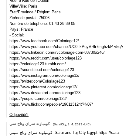
Rue: 5 Rue de l’Odéon
Ville/Ville: Paris
Etat/Province / Région: Paris
Zip/code postal: 75006
Numéro de téléphone: 01 43 29 89 05
Pays: France
- Social:
https://www.facebook.com/Coloriage12/
https://www.youtube.com/channel/UC0LkPuyVHlr7mghzkP-v5qA
https://www.linkedin.com/in/coloriage-com-88730a246/
https://www.reddit.com/user/coloriage123
https://coloriage123.tumblr.com/
https://soundcloud.com/coloriage123
https://www.instagram.com/coloriage12/
https://twitter.com/Coloriage123
https://www.pinterest.com/coloriage12/
https://www.deviantart.com/coloriage123
https://youpic.com/coloriage123/
https://www.flickr.com/people/196113124@N07/
Odpovědět
كومباوند سراي وتاج سي
(
SaraiCity
,
3. 4. 2023
4:46
)
كومباوند سراي وتاج سيتي- Sarai and Taj City Egypt https://sarai-