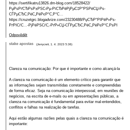
https://sertifikatru13826.dm-blog.com/18528422/
РџРѕРґСЂРѕР±РЅС‹Рµ-РїСЂРёРјРµС‡Р°РЅРёСЏ-Рѕ-
СЃРµСЂС‚РёС„РёРєР°С‚Р°С…
https://cruzetgrc.blogadvize.com/23230488/РџСЂР°РІРёР»Рѕ-
РґРІСѓС…-РјРёРЅСѓС‚-РґР»СЏ-СЃРµСЂС‚РёС„РёРєР°С‚РѕРІ
Odpovědět
stake apostas
(
Jerrycreli
,
1. 4. 2023
5:36
)
Clareza na comunicação: Por que é importante e como alcançá-la
A clareza na comunicação é um elemento crítico para garantir que
as informações sejam transmitidas corretamente e compreendidas
de forma eficaz. Seja na comunicação interpessoal, em reuniões de
negócios, na escrita de e-mails ou em apresentações públicas, a
clareza na comunicação é fundamental para evitar mal-entendidos,
conflitos e falhas na realização de tarefas.
Aqui estão algumas razões pelas quais a clareza na comunicação é
importante: