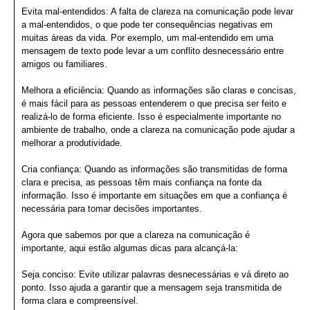
Evita mal-entendidos: A falta de clareza na comunicação pode levar
a mal-entendidos, o que pode ter consequências negativas em
muitas áreas da vida. Por exemplo, um mal-entendido em uma
mensagem de texto pode levar a um conflito desnecessário entre
amigos ou familiares.
Melhora a eficiência: Quando as informações são claras e concisas,
é mais fácil para as pessoas entenderem o que precisa ser feito e
realizá-lo de forma eficiente. Isso é especialmente importante no
ambiente de trabalho, onde a clareza na comunicação pode ajudar a
melhorar a produtividade.
Cria confiança: Quando as informações são transmitidas de forma
clara e precisa, as pessoas têm mais confiança na fonte da
informação. Isso é importante em situações em que a confiança é
necessária para tomar decisões importantes.
Agora que sabemos por que a clareza na comunicação é
importante, aqui estão algumas dicas para alcançá-la:
Seja conciso: Evite utilizar palavras desnecessárias e vá direto ao
ponto. Isso ajuda a garantir que a mensagem seja transmitida de
forma clara e compreensível.