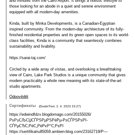
and minutes from the Cairo Airport. It brings a holistic lifestyle to
those looking for an abode in a quiet and serene environment
equipped with all modern-day amenities.
Kinda, built by Minka Developments, is a Canadian-Egyptian
inspired community. From the modern-day architecture of its fully-
finished residential properties and its green open spaces to its world-
class facilities, Kinda is a community that seamlessly combines
sustainability and livability.
https://sarai-taj.com/
Circled by a wide array of vistas, and overlooking a breathtaking
view of Cairo, Lake Park Studios is a unique community that gives
modern practicality a whole new meaning with its state-of-the-art
studio apartments.
Odpovědět
Сертификаты
(
DustinTreri
,
2. 4. 2023
23:27
)
https://edwindfdzv.blogdomago.com/20155026/
РѕР±СЉСЏСЃРЅРµРЅРёРµ-РѕСЃРЅРѕРІ-
СЃРµСЂС‚РёС„РёРєР°С‚РѕРІ
https://sertifikatru85059.ambien-blog.com/23162719/Р—