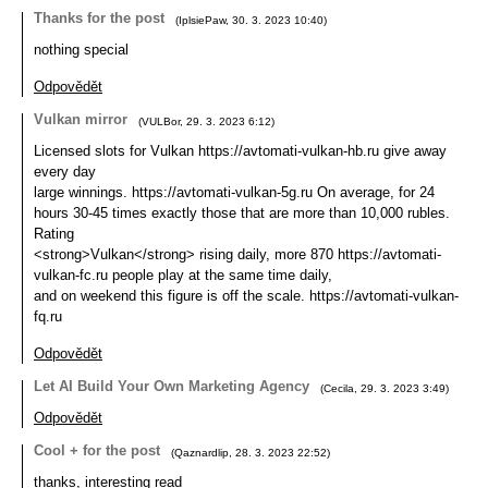
Thanks for the post
(
IplsiePaw
,
30. 3. 2023
10:40
)
nothing special
Odpovědět
Vulkan mirror
(
VULBor
,
29. 3. 2023
6:12
)
Licensed slots for Vulkan https://avtomati-vulkan-hb.ru give away
every day
large winnings. https://avtomati-vulkan-5g.ru On average, for 24
hours 30-45 times exactly those that are more than 10,000 rubles.
Rating
<strong>Vulkan</strong> rising daily, more 870 https://avtomati-
vulkan-fc.ru people play at the same time daily,
and on weekend this figure is off the scale. https://avtomati-vulkan-
fq.ru
Odpovědět
Let AI Build Your Own Marketing Agency
(
Cecila
,
29. 3. 2023
3:49
)
Odpovědět
Cool + for the post
(
Qaznardlip
,
28. 3. 2023
22:52
)
thanks, interesting read