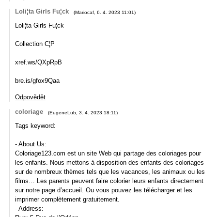
Loli¦ta Girls Fu¦ck
(
Mariocaf
,
6. 4. 2023
11:01
)
Loli¦ta Girls Fu¦ck
Collection C¦P
xref.ws/QXpRpB
bre.is/gfox9Qaa
Odpovědět
coloriage
(
EugeneLub
,
3. 4. 2023
18:11
)
Tags keyword:
Portrét
- About Us:
Coloriage123.com est un site Web qui partage des coloriages pour
les enfants. Nous mettons à disposition des enfants des coloriages
sur de nombreux thèmes tels que les vacances, les animaux ou les
films… Les parents peuvent faire colorier leurs enfants directement
sur notre page d’accueil. Ou vous pouvez les télécharger et les
imprimer complètement gratuitement.
- Address: