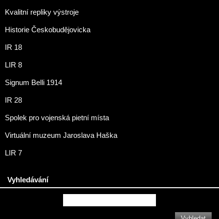
Kvalitní repliky výstroje
Historie Českobudějovicka
IR 18
LIR 8
Signum Belli 1914
IR 28
Spolek pro vojenská pietní místa
Virtuální muzeum Jaroslava Haška
LIR 7
Vyhledávání