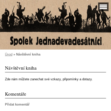
Úvod
»
Návštěvní kniha
Návštěvní kniha
Zde nám můžete zanechat své vzkazy, připomínky a dotazy.
Komentáře
Přidat komentář