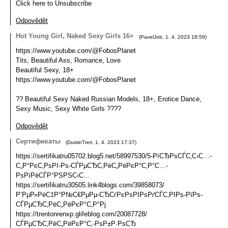
Click here to Unsubscribe
Odpovědět
Hot Young Girl, Naked Sexy Girls 16+
(
PavelJob
,
1. 4. 2023
18:59
)
https://www.youtube.com/@FobosPlanet
Tits, Beautiful Ass, Romance, Love
Beautiful Sexy, 18+
https://www.youtube.com/@FobosPlanet
?? Beautiful Sexy Naked Russian Models, 18+, Erotice Dance,
Sexy Music, Sexy White Girls ????
Odpovědět
Сертификаты
(
DustinTreri
,
1. 4. 2023
17:37
)
https://sertifikatru05702.blog5.net/58997530/5-РїСЂРѕСЃС‚С‹С…-
С„Р°РєС‚РѕРІ-Рѕ-СЃРµСЂС‚РёС„РёРєР°С‚Р°С…-
РѕРїРёСЃР°РЅРЅС‹С…
https://sertifikatru30505.link4blogs.com/39858073/
Р’РµР»РёС‡Р°Р№С€РµРµ-СЂСѓРєРѕРІРѕРґСЃС‚РІРѕ-РїРѕ-
СЃРµСЂС‚РёС„РёРєР°С‚Р°Рј
https://trentonrenxp.glifeblog.com/20087728/
СЃРµСЂС‚РёС„РёРєР°С‚-РѕР±Р·РѕСЂ