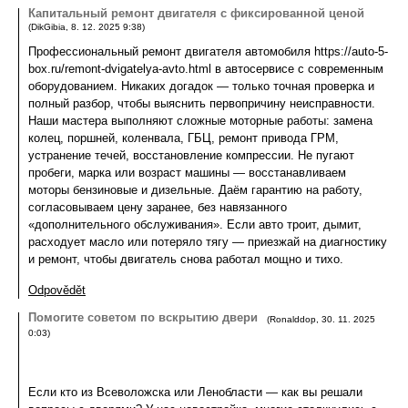
Капитальный ремонт двигателя с фиксированной ценой
(
DikGibia
,
8. 12. 2025
9:38
)
Профессиональный ремонт двигателя автомобиля https://auto-5-
box.ru/remont-dvigatelya-avto.html в автосервисе с современным
оборудованием. Никаких догадок — только точная проверка и
полный разбор, чтобы выяснить первопричину неисправности.
Наши мастера выполняют сложные моторные работы: замена
колец, поршней, коленвала, ГБЦ, ремонт привода ГРМ,
устранение течей, восстановление компрессии. Не пугают
пробеги, марка или возраст машины — восстанавливаем
моторы бензиновые и дизельные. Даём гарантию на работу,
согласовываем цену заранее, без навязанного
«дополнительного обслуживания». Если авто троит, дымит,
расходует масло или потеряло тягу — приезжай на диагностику
и ремонт, чтобы двигатель снова работал мощно и тихо.
Odpovědět
Помогите советом по вскрытию двери
(
Ronalddop
,
30. 11. 2025
0:03
)
Если кто из Всеволожска или Ленобласти — как вы решали