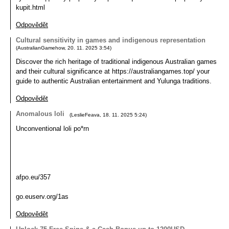
kupit.html
Odpovědět
Cultural sensitivity in games and indigenous representation
(
AustralianGamehow
,
20. 11. 2025
3:54
)
Discover the rich heritage of traditional indigenous Australian games
and their cultural significance at https://australiangames.top/ your
guide to authentic Australian entertainment and Yulunga traditions.
Odpovědět
Anomalous loli
(
LeslieFeava
,
18. 11. 2025
5:24
)
Unconventional loli po*rn
afpo.eu/357
go.euserv.org/1as
Odpovědět