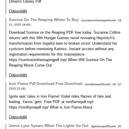
Dreams Library Pdf
Odpovědět
Sunrise On The Reaping Where To Buy
(
sunriseonthereapinSuefe
,
19.
12. 2025
18:40
)
Download Sunrise on the Reaping PDF free today. Suzanne Collins
returns with this fifth Hunger Games novel revealing Haymitch's
transformation from hopeful teen to broken victor. Understand his
cynicism before mentoring Katniss. Instant access without any
registration requirements for this masterpiece.
https://sunriseonthereapingpdf.top/ When Will Sunrise On The
Reaping Movie Come Out
Odpovědět
Iron Flame Pdf Download Free Download
(
ironflamepdfSuefe
,
18. 12.
2025
22:18
)
Ignite epic tales in Iron Flame! Violet rides flames of fate and
feeling. Yarros' gem. Free PDF at ironflamepdf.top!
https://ironflamepdf.top/ What Is Iron Flame About
Odpovědět
Jamie Lynn Spears When The Lights Go Out
(
lightsoutpdfSuefe
,
18.