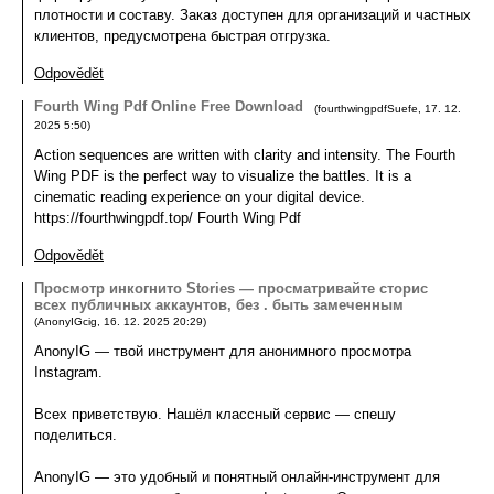
плотности и составу. Заказ доступен для организаций и частных
клиентов, предусмотрена быстрая отгрузка.
Odpovědět
Fourth Wing Pdf Online Free Download
(
fourthwingpdfSuefe
,
17. 12.
2025
5:50
)
Action sequences are written with clarity and intensity. The Fourth
Wing PDF is the perfect way to visualize the battles. It is a
cinematic reading experience on your digital device.
https://fourthwingpdf.top/ Fourth Wing Pdf
Odpovědět
Просмотр инкогнито Stories — просматривайте сторис
всех публичных аккаунтов, без . быть замеченным
(
AnonyIGcig
,
16. 12. 2025
20:29
)
AnonyIG — твой инструмент для анонимного просмотра
Instagram.
Всех приветствую. Нашёл классный сервис — спешу
поделиться.
AnonyIG — это удобный и понятный онлайн-инструмент для