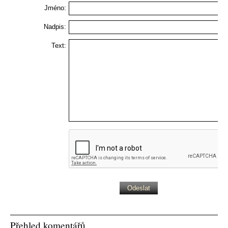
Jméno:
Nadpis:
Text:
Přehled komentářů