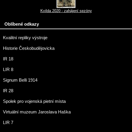
Kvilda 2020 - zahájení sezóny
Oblíbené odkazy
Kvalitní repliky výstroje
Historie Českobudějovicka
IR 18
LIR 8
Signum Belli 1914
IR 28
Spolek pro vojenská pietní místa
Virtuální muzeum Jaroslava Haška
LIR 7