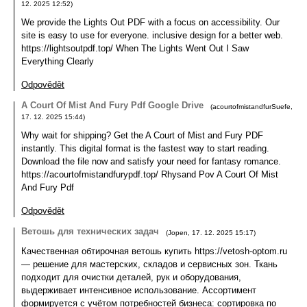
12. 2025
12:52
)
We provide the Lights Out PDF with a focus on accessibility. Our
site is easy to use for everyone. inclusive design for a better web.
https://lightsoutpdf.top/ When The Lights Went Out I Saw
Everything Clearly
Odpovědět
A Court Of Mist And Fury Pdf Google Drive
(
acourtofmistandfurSuefe
,
17. 12. 2025
15:44
)
Why wait for shipping? Get the A Court of Mist and Fury PDF
instantly. This digital format is the fastest way to start reading.
Download the file now and satisfy your need for fantasy romance.
https://acourtofmistandfurypdf.top/ Rhysand Pov A Court Of Mist
And Fury Pdf
Odpovědět
Ветошь для технических задач
(
Jopen
,
17. 12. 2025
15:17
)
Качественная обтирочная ветошь купить https://vetosh-optom.ru
— решение для мастерских, складов и сервисных зон. Ткань
подходит для очистки деталей, рук и оборудования,
выдерживает интенсивное использование. Ассортимент
формируется с учётом потребностей бизнеса: сортировка по