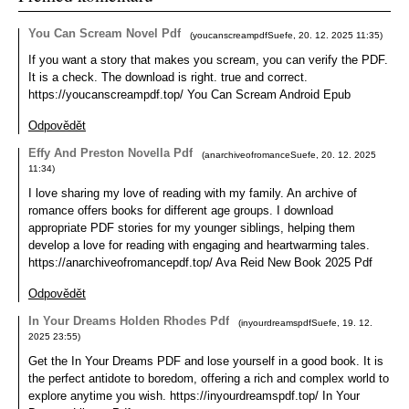
You Can Scream Novel Pdf
(
youcanscreampdfSuefe
,
20. 12. 2025
11:35
)
If you want a story that makes you scream, you can verify the PDF.
It is a check. The download is right. true and correct.
https://youcanscreampdf.top/ You Can Scream Android Epub
Odpovědět
Effy And Preston Novella Pdf
(
anarchiveofromanceSuefe
,
20. 12. 2025
11:34
)
I love sharing my love of reading with my family. An archive of
romance offers books for different age groups. I download
appropriate PDF stories for my younger siblings, helping them
develop a love for reading with engaging and heartwarming tales.
https://anarchiveofromancepdf.top/ Ava Reid New Book 2025 Pdf
Odpovědět
In Your Dreams Holden Rhodes Pdf
(
inyourdreamspdfSuefe
,
19. 12.
2025
23:55
)
Get the In Your Dreams PDF and lose yourself in a good book. It is
the perfect antidote to boredom, offering a rich and complex world to
explore anytime you wish. https://inyourdreamspdf.top/ In Your