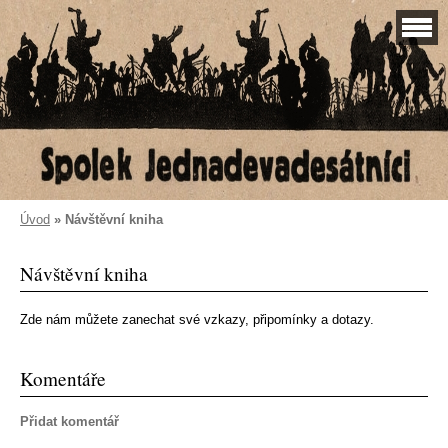
Úvod
»
Návštěvní kniha
Návštěvní kniha
Zde nám můžete zanechat své vzkazy, připomínky a dotazy.
Komentáře
Přidat komentář