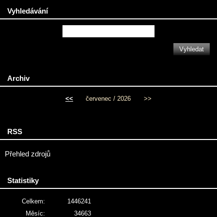
Vyhledávání
Archiv
<<
červenec / 2026
>>
RSS
Přehled zdrojů
Statistiky
Celkem:
1446241
Měsíc:
34663