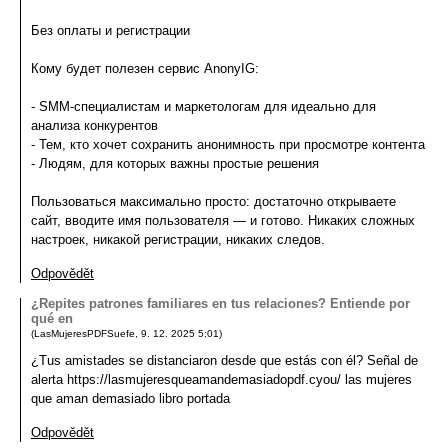
Без оплаты и регистрации
Кому будет полезен сервис AnonyIG:
- SMM-специалистам и маркетологам для идеально для
анализа конкурентов
- Тем, кто хочет сохранить анонимность при просмотре контента
- Людям, для которых важны простые решения
Пользоваться максимально просто: достаточно открываете
сайт, вводите имя пользователя — и готово. Никаких сложных
настроек, никакой регистрации, никаких следов.
Odpovědět
¿Repites patrones familiares en tus relaciones? Entiende por
qué en
(
LasMujeresPDFSuefe
,
9. 12. 2025
5:01
)
¿Tus amistades se distanciaron desde que estás con él? Señal de
alerta https://lasmujeresqueamandemasiadopdf.cyou/ las mujeres
que aman demasiado libro portada
Odpovědět