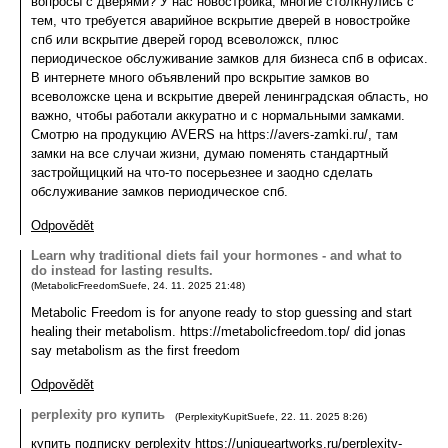
вопросы с дверями? У нас новостройка, многие столкнулись с
тем, что требуется аварийное вскрытие дверей в новостройке
спб или вскрытие дверей город всеволожск, плюс
периодическое обслуживание замков для бизнеса спб в офисах.
В интернете много объявлений про вскрытие замков во
всеволожске цена и вскрытие дверей ленинградская область, но
важно, чтобы работали аккуратно и с нормальными замками.
Смотрю на продукцию AVERS на https://avers-zamki.ru/, там
замки на все случаи жизни, думаю поменять стандартный
застройщицкий на что-то посерьезнее и заодно сделать
обслуживание замков периодическое спб.
Odpovědět
Learn why traditional diets fail your hormones - and what to
do instead for lasting results.
(
MetabolicFreedomSuefe
,
24. 11. 2025
21:48
)
Metabolic Freedom is for anyone ready to stop guessing and start
healing their metabolism. https://metabolicfreedom.top/ did jonas
say metabolism as the first freedom
Odpovědět
perplexity pro купить
(
PerplexityKupitSuefe
,
22. 11. 2025
8:26
)
купить подписку perplexity https://uniqueartworks.ru/perplexity-