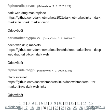
fephecruife pqvsx
(
Michaelbrits
,
5. 2. 2025
1:21
)
dark web drug marketplace
https://github.com/darknetmarkets2025/darknetmarketlinks - dark
market list dark market onion
Odpovědět
darkmarket nyypm vx
(
DannyClalo
,
5. 2. 2025
0:03
)
deep web drug markets
https://github.com/darknetmarketslinks/darknetmarketlinks - deep
web drug url bitcoin dark web
Odpovědět
fephecruife roqgn
(
RodneyNot
,
4. 2. 2025
22:51
)
black internet
https://github.com/darkwebmarketslinks/darkwebmarkets - tor
market links dark web links
Odpovědět
1
|
2
|
3
|
4
|
5
|
6
|
7
|
8
|
9
|
10
|
11
|
12
|
13
|
14
|
15
|
« předchozí
následující »
16
|
17
|
18
|
19
|
20
|
21
|
22
|
23
|
24
|
25
|
26
|
27
|
28