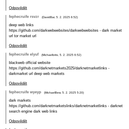
Odpovědět
fephecruife rsvzr
(
DavidBar
,
5. 2. 2025
6:52
)
deep web links
https://github.com/darkwebwebsites/darkwebwebsites - dark market
url tor market url
Odpovědět
fephecruife elyuf
(
Michaelbrits
,
5. 2. 2025
6:52
)
blackweb official website
https://github.com/darknetmarkets2025/darknetmarketlinks -
darkmarket url deep web markets
Odpovědět
fephecruife wyeyp
(
MichaelBew
,
5. 2. 2025
5:20
)
dark markets
https://github.com/darknetmarketslinks/darknetmarketlinks - darknet
search engine dark web links
Odpovědět