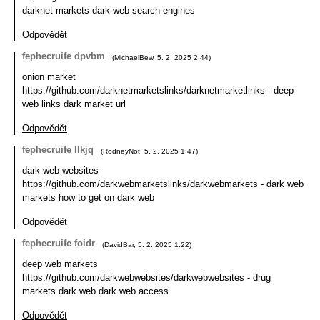
darknet markets dark web search engines
Odpovědět
fephecruife dpvbm
(
MichaelBew
,
5. 2. 2025
2:44
)
onion market
https://github.com/darknetmarketslinks/darknetmarketlinks - deep
web links dark market url
Odpovědět
fephecruife llkjq
(
RodneyNot
,
5. 2. 2025
1:47
)
dark web websites
https://github.com/darkwebmarketslinks/darkwebmarkets - dark web
markets how to get on dark web
Odpovědět
fephecruife foidr
(
DavidBar
,
5. 2. 2025
1:22
)
deep web markets
https://github.com/darkwebwebsites/darkwebwebsites - drug
markets dark web dark web access
Odpovědět