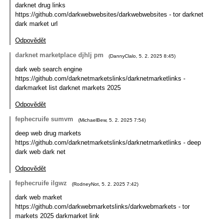
darknet drug links
https://github.com/darkwebwebsites/darkwebwebsites - tor darknet
dark market url
Odpovědět
darknet marketplace djhlj pm
(
DannyClalo
,
5. 2. 2025
8:45
)
dark web search engine
https://github.com/darknetmarketslinks/darknetmarketlinks -
darkmarket list darknet markets 2025
Odpovědět
fephecruife sumvm
(
MichaelBew
,
5. 2. 2025
7:54
)
deep web drug markets
https://github.com/darknetmarketslinks/darknetmarketlinks - deep
dark web dark net
Odpovědět
fephecruife ilgwz
(
RodneyNot
,
5. 2. 2025
7:42
)
dark web market
https://github.com/darkwebmarketslinks/darkwebmarkets - tor
markets 2025 darkmarket link