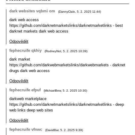
dark websites vqbmi om
(
DannyClalo
,
5. 2. 2025
11:44
)
dark web access
https://github.com/darknetmarketslinks/darknetmarketlinks - best
darknet markets dark web access
Odpovědět
fephecruife qkhiy
(
RodneyNot
,
5. 2. 2025
10:39
)
dark market
https://github.com/darkwebmarketslinks/darkwebmarkets - darknet
drugs dark web access
Odpovědět
fephecruife efpuf
(
MichaelBew
,
5. 2. 2025
10:30
)
darkweb marketplace
https://github.com/darknetmarketslinks/darknetmarketlinks - deep
web links deep web sites
Odpovědět
fephecruife vfnwc
(
DavidBar
,
5. 2. 2025
9:39
)