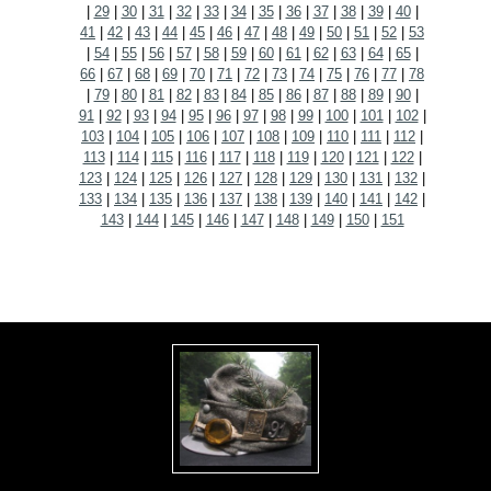
|
29
|
30
|
31
|
32
|
33
|
34
|
35
|
36
|
37
|
38
|
39
|
40
|
41
|
42
|
43
|
44
|
45
|
46
|
47
|
48
|
49
|
50
|
51
|
52
|
53
|
54
|
55
|
56
|
57
|
58
|
59
|
60
|
61
|
62
|
63
|
64
|
65
|
66
|
67
|
68
|
69
|
70
|
71
|
72
|
73
|
74
|
75
|
76
|
77
|
78
|
79
|
80
|
81
|
82
|
83
|
84
|
85
|
86
|
87
|
88
|
89
|
90
|
91
|
92
|
93
|
94
|
95
|
96
|
97
|
98
|
99
|
100
|
101
|
102
|
103
|
104
|
105
|
106
|
107
|
108
|
109
|
110
|
111
|
112
|
113
|
114
|
115
|
116
|
117
|
118
|
119
|
120
|
121
|
122
|
123
|
124
|
125
|
126
|
127
|
128
|
129
|
130
|
131
|
132
|
133
|
134
|
135
|
136
|
137
|
138
|
139
|
140
|
141
|
142
|
143
|
144
|
145
|
146
|
147
|
148
|
149
|
150
|
151