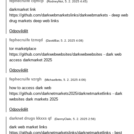
fephecruife cqmcp
(
RodneyNot
,
5. 2. 2025
4:45
)
darkmarket link
https://github.com/darkwebmarketslinks/darkwebmarkets - deep web
drug markets deep web links
Odpovědět
fephecruife tzmqd
(
DavidBar
,
5. 2. 2025
4:08
)
tor marketplace
https://github.com/darkwebwebsites/darkwebwebsites - dark web
access darkmarket 2025
Odpovědět
fephecruife vzrgh
(
Michaelbrits
,
5. 2. 2025
4:06
)
how to access dark web
https://github.com/darknetmarkets2025/darknetmarketlinks - dark
websites dark markets 2025
Odpovědět
darknet drugs kkxxs qf
(
DannyClalo
,
5. 2. 2025
2:56
)
dark web market links
https://github.com/darknetmarketslinks/darknetmarketlinks - best