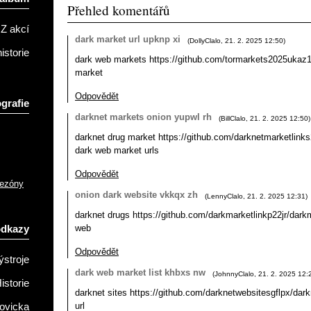
Přehled komentářů
Z akcí
dark market url upknp xi
(
DollyClalo
,
21. 2. 2025
12:50
)
istorie
dark web markets https://github.com/tormarkets2025ukaz
market
Odpovědět
grafie
darknet markets onion yupwl rh
(
BillClalo
,
21. 2. 2025
12:50
)
darknet drug market https://github.com/darknetmarketlink
dark web market urls
Odpovědět
sezóny
onion dark website vkkqx zh
(
LennyClalo
,
21. 2. 2025
12:31
)
darknet drugs https://github.com/darkmarketlinkp22jr/darkm
web
odkazy
Odpovědět
ýstroje
dark web market list khbxs nw
(
JohnnyClalo
,
21. 2. 2025
12:
istorie
darknet sites https://github.com/darknetwebsitesgflpx/dar
url
ovicka