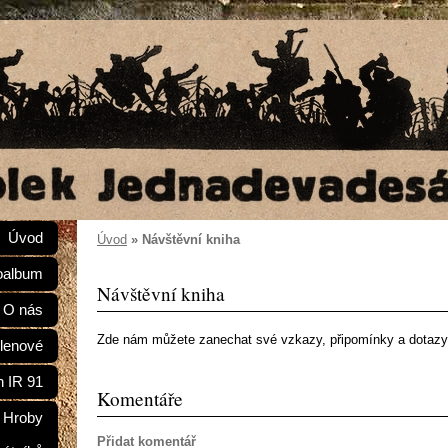
Úvod
Úvod
»
Návštěvní kniha
oalbum
Návštěvní kniha
O nás
Zde nám můžete zanechat své vzkazy, připomínky a dotazy
lenové
n IR 91
Komentáře
Hroby
Přidat komentář