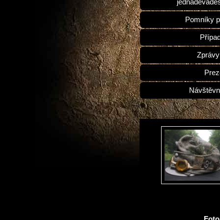
jednadevades
Pomníky p
Přípa
Zprávy
Prez
Návštěvn
Fot