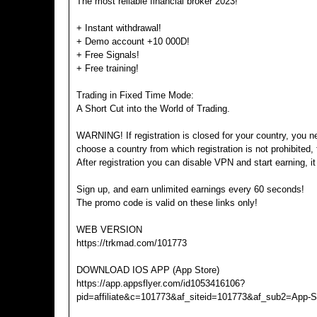
The most reliable financial broker 2023!
+ Instant withdrawal!
+ Demo account +10 000D!
+ Free Signals!
+ Free training!
Trading in Fixed Time Mode:
A Short Cut into the World of Trading.
WARNING! If registration is closed for your country, you 
choose a country from which registration is not prohibited,
After registration you can disable VPN and start earning, it
Sign up, and earn unlimited earnings every 60 seconds!
The promo code is valid on these links only!
WEB VERSION
https://trkmad.com/101773
DOWNLOAD IOS APP (App Store)
https://app.appsflyer.com/id1053416106?
pid=affiliate&c=101773&af_siteid=101773&af_sub2=App-