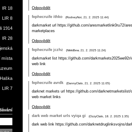
Odpovědět
IR 18
fephecruife ithko
(
RodneyNot
,
21. 2. 2025
11:44
)
LIR 8
darkmarket url https://github.com/aresmarketlink0ru72/are
li 1914
marketplaces
IR 28
Odpovědět
jenská
fephecruife jczhz
(
NikkiBew
,
21. 2. 2025
11:24
)
darkmarket list https://github.com/darkmarkets2025we92r
í místa
web link
muzeum
Odpovědět
 Haška
fephecruife avrdk
(
DannyClalo
,
21. 2. 2025
11:05
)
LIR 7
darknet markets url https://github.com/darknetmarketslist/
web market links
Odpovědět
dávání
dark web market urls vyiqa gi
(
OzzyClalo
,
18. 2. 2025
1:35
)
dark web link https://github.com/darknetdruglinksvojns/dar