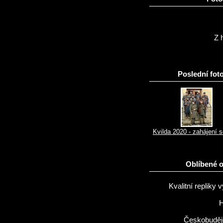
Z h
Poslední foto
Kvilda 2020 - zahájení 
Oblíbené 
Kvalitní repliky v
H
Českobuděj