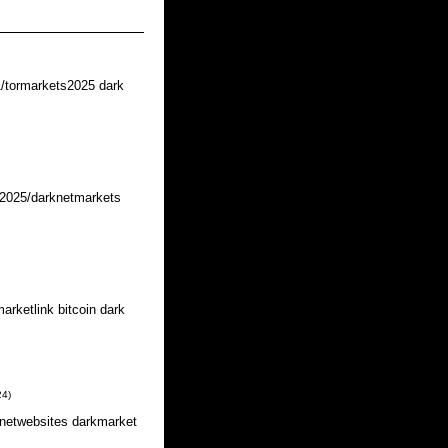
1/tormarkets2025 dark
s2025/darknetmarkets
arketlink bitcoin dark
24
)
knetwebsites darkmarket