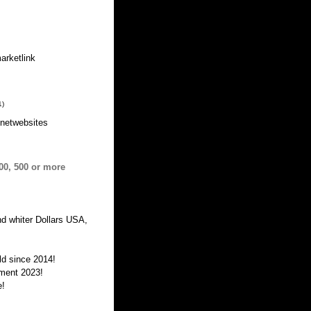
arketlink
1
)
knetwebsites
00, 500 or more
nd whiter Dollars USA,
ld since 2014!
tment 2023!
e!