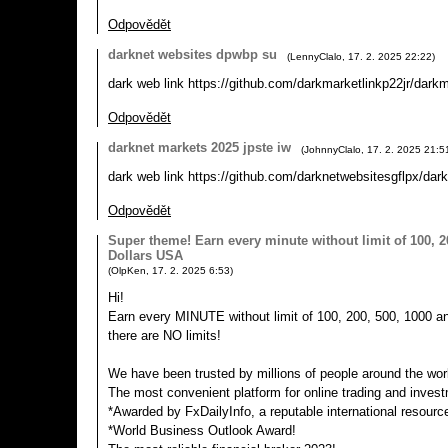
Odpovědět
darknet websites dpwbp su
(
LennyClalo
,
17. 2. 2025
22:22
)
dark web link https://github.com/darkmarketlinkp22jr/darkm
Odpovědět
darknet markets 2025 jpste iw
(
JohnnyClalo
,
17. 2. 2025
21:5
dark web link https://github.com/darknetwebsitesgflpx/dar
Odpovědět
Super theme! Earn every minute without limit of 100, 2
Dollars USA
(
OlpKen
,
17. 2. 2025
6:53
)
Hi!
Earn every MINUTE without limit of 100, 200, 500, 1000 a
there are NO limits!
We have been trusted by millions of people around the wor
The most convenient platform for online trading and inves
*Awarded by FxDailyInfo, a reputable international resourc
*World Business Outlook Award!