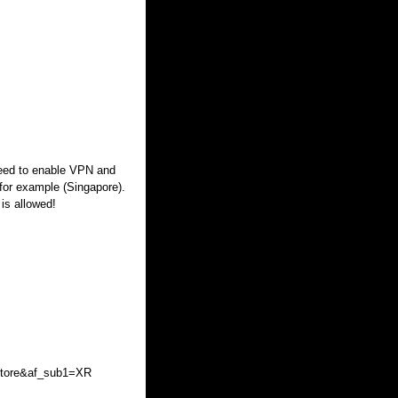
need to enable VPN and
 for example (Singapore).
 is allowed!
Store&af_sub1=XR