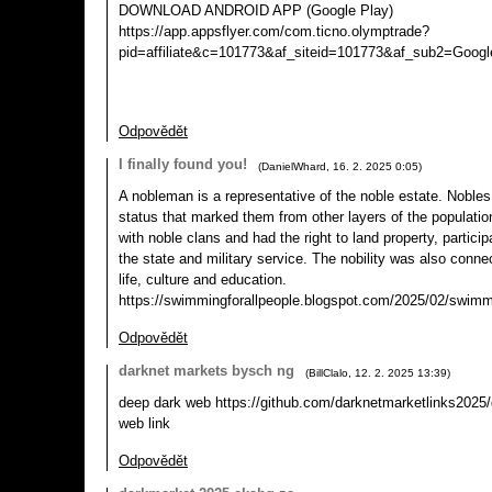
DOWNLOAD ANDROID APP (Google Play)
https://app.appsflyer.com/com.ticno.olymptrade?
pid=affiliate&c=101773&af_siteid=101773&af_sub2=Goog
Odpovědět
I finally found you!
(
DanielWhard
,
16. 2. 2025
0:05
)
A nobleman is a representative of the noble estate. Nobles
status that marked them from other layers of the populati
with noble clans and had the right to land property, partic
the state and military service. The nobility was also conne
life, culture and education.
https://swimmingforallpeople.blogspot.com/2025/02/swimm
Odpovědět
darknet markets bysch ng
(
BillClalo
,
12. 2. 2025
13:39
)
deep dark web https://github.com/darknetmarketlinks2025/
web link
Odpovědět