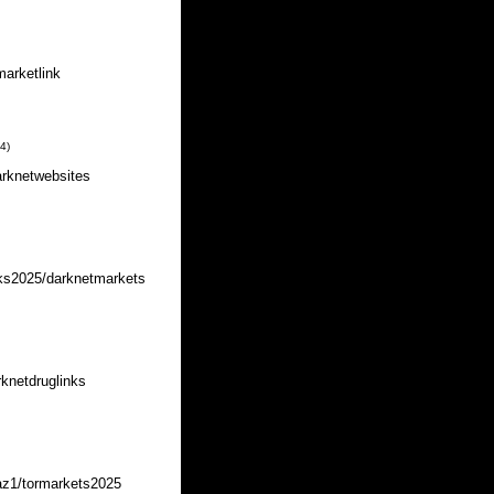
marketlink
34
)
arknetwebsites
nks2025/darknetmarkets
rknetdruglinks
kaz1/tormarkets2025