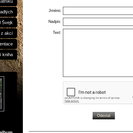
átníků
Jméno:
adlých
Nadpis:
d Švejk
Text:
 z akcí
entace
í kniha
oalbum