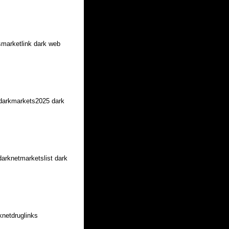
smarketlink dark web
/darkmarkets2025 dark
darknetmarketslist dark
knetdruglinks