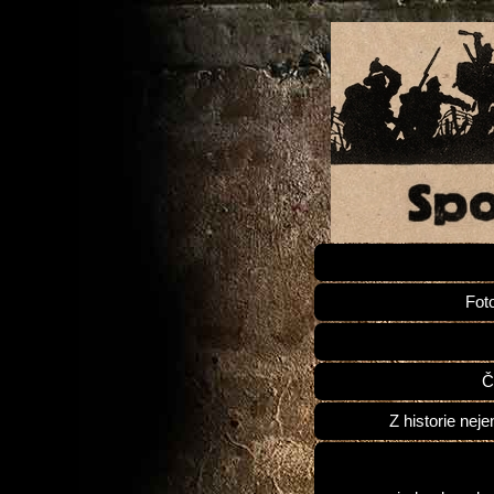
Fot
Č
Z historie neje