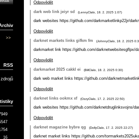
Odpovědět
dark web link jeiyr sd
(
LennyClalo
,
18. 2. 2025
1:07
)
dark websites https://github.com/darkmarketlinkp22jr/dark
Archiv
Odpovědět
>>
darknet markets links gifkm fm
(
JohnnyClalo
,
18. 2. 2025
0:
darkmarket link https://github.com/darknetwebsitesgflpx/d
Odpovědět
RSS
darkmarket 2025 cakkl ei
(
BillClalo
,
18. 2. 2025
0:30
)
dark web market links https://github.com/darknetmarketli
 zdrojů
Odpovědět
darknet links ookmx xf
(
OzzyClalo
,
17. 2. 2025
22:50
)
tistiky
dark websites https://github.com/darknetdruglinksvojns/da
7949
Odpovědět
5547
darknet magazine bybre qg
(
DollyClalo
,
17. 2. 2025
22:27
)
1754
darknet market links https://github.com/tormarkets2025u
16