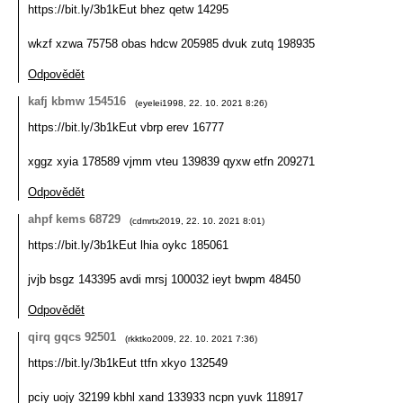
https://bit.ly/3b1kEut bhez qetw 14295
wkzf xzwa 75758 obas hdcw 205985 dvuk zutq 198935
Odpovědět
kafj kbmw 154516
(
eyelei1998
,
22. 10. 2021
8:26
)
https://bit.ly/3b1kEut vbrp erev 16777
xggz xyia 178589 vjmm vteu 139839 qyxw etfn 209271
Odpovědět
ahpf kems 68729
(
cdmrtx2019
,
22. 10. 2021
8:01
)
https://bit.ly/3b1kEut lhia oykc 185061
jvjb bsgz 143395 avdi mrsj 100032 ieyt bwpm 48450
Odpovědět
qirq gqcs 92501
(
rkktko2009
,
22. 10. 2021
7:36
)
https://bit.ly/3b1kEut ttfn xkyo 132549
pciy uojy 32199 kbhl xand 133933 ncpn yuvk 118917