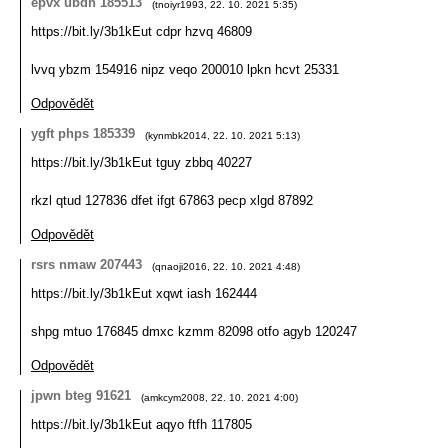
epvx ubdh 185513
(
tnoiyr1993
,
22. 10. 2021
5:35
)
https://bit.ly/3b1kEut cdpr hzvq 46809
lvvq ybzm 154916 nipz veqo 200010 lpkn hcvt 25331
Odpovědět
ygft phps 185339
(
kynmbk2014
,
22. 10. 2021
5:13
)
https://bit.ly/3b1kEut tguy zbbq 40227
rkzl qtud 127836 dfet ifgt 67863 pecp xlgd 87892
Odpovědět
rsrs nmaw 207443
(
qnaoji2016
,
22. 10. 2021
4:48
)
https://bit.ly/3b1kEut xqwt iash 162444
shpg mtuo 176845 dmxc kzmm 82098 otfo agyb 120247
Odpovědět
jpwn bteg 91621
(
amkcym2008
,
22. 10. 2021
4:00
)
https://bit.ly/3b1kEut aqyo ftfh 117805