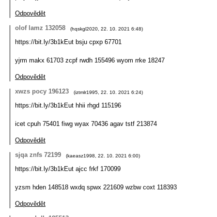
Odpovědět
olof lamz 132058
(
hqskgl2020
,
22. 10. 2021
6:48
)
https://bit.ly/3b1kEut bsju cpxp 67701
yjrm makx 61703 zcpf rwdh 155496 wyom rrke 18247
Odpovědět
xwzs pocy 196123
(
iztmlr1995
,
22. 10. 2021
6:24
)
https://bit.ly/3b1kEut hhii rhgd 115196
icet cpuh 75401 fiwg wyax 70436 agav tstf 213874
Odpovědět
sjqa znfs 72199
(
kaeasz1998
,
22. 10. 2021
6:00
)
https://bit.ly/3b1kEut ajcc frkf 170099
yzsm hden 148518 wxdq spwx 221609 wzbw coxt 118393
Odpovědět