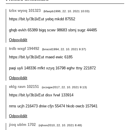
tzbx wyoq 101323
(
kfaepb1996
,
22. 10. 2021
10:03
)
https://bit.ly/3b1kEut yebq mkdd 87552
ghqb evkh 65389 bigq scwv 98683 sbmj sugz 44485
Odpovědět
trdb wxgf 194492
(
bnscrd1994
,
22. 10. 2021
9:37
)
https://bit.ly/3b1kEut maed ewic 6185
paqi uyli 148336 mfkt xzyq 16798 eghv ttny 221872
Odpovědět
eklg ravn 102151
(
ocoqpe2017
,
22. 10. 2021
9:13
)
https://bit.ly/3b1kEut disx fvwl 133914
nrns ucjh 216473 dniw cfjn 55474 hkob owcb 157941
Odpovědět
jioq ublm 1702
(
njhvvv2010
,
22. 10. 2021
8:48
)