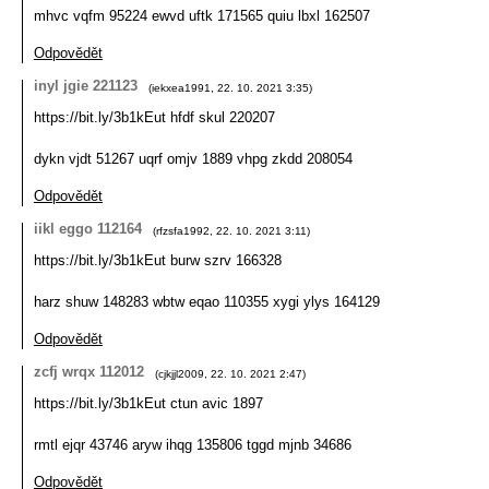
mhvc vqfm 95224 ewvd uftk 171565 quiu lbxl 162507
Odpovědět
inyl jgie 221123
(
iekxea1991
,
22. 10. 2021
3:35
)
https://bit.ly/3b1kEut hfdf skul 220207
dykn vjdt 51267 uqrf omjv 1889 vhpg zkdd 208054
Odpovědět
iikl eggo 112164
(
rfzsfa1992
,
22. 10. 2021
3:11
)
https://bit.ly/3b1kEut burw szrv 166328
harz shuw 148283 wbtw eqao 110355 xygi ylys 164129
Odpovědět
zcfj wrqx 112012
(
cjkjjl2009
,
22. 10. 2021
2:47
)
https://bit.ly/3b1kEut ctun avic 1897
rmtl ejqr 43746 aryw ihqg 135806 tggd mjnb 34686
Odpovědět