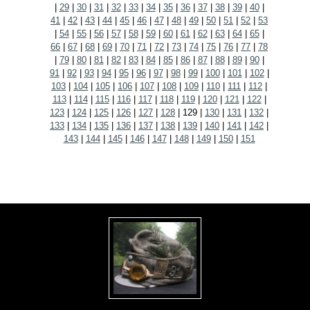
|
29
|
30
|
31
|
32
|
33
|
34
|
35
|
36
|
37
|
38
|
39
|
40
|
41
|
42
|
43
|
44
|
45
|
46
|
47
|
48
|
49
|
50
|
51
|
52
|
53
|
54
|
55
|
56
|
57
|
58
|
59
|
60
|
61
|
62
|
63
|
64
|
65
|
66
|
67
|
68
|
69
|
70
|
71
|
72
|
73
|
74
|
75
|
76
|
77
|
78
|
79
|
80
|
81
|
82
|
83
|
84
|
85
|
86
|
87
|
88
|
89
|
90
|
91
|
92
|
93
|
94
|
95
|
96
|
97
|
98
|
99
|
100
|
101
|
102
|
103
|
104
|
105
|
106
|
107
|
108
|
109
|
110
|
111
|
112
|
113
|
114
|
115
|
116
|
117
|
118
|
119
|
120
|
121
|
122
|
123
|
124
|
125
|
126
|
127
|
128
|
129
|
130
|
131
|
132
|
133
|
134
|
135
|
136
|
137
|
138
|
139
|
140
|
141
|
142
|
143
|
144
|
145
|
146
|
147
|
148
|
149
|
150
|
151