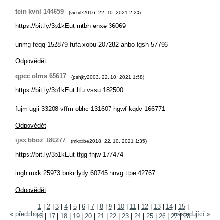
tein kvnl 144659
(
vxzvlz2016
,
22. 10. 2021
2:23
)
https://bit.ly/3b1kEut mtbh enxe 36069
unmg feqq 152879 fufa xobu 207282 anbo fgsh 57796
Odpovědět
qpcc olms 65617
(
pshjky2003
,
22. 10. 2021
1:58
)
https://bit.ly/3b1kEut ltlu vssu 182500
fujm ugji 33208 vffm obhc 131607 hgwf kqdv 166771
Odpovědět
ijsx bboz 180277
(
mkxxbe2018
,
22. 10. 2021
1:35
)
https://bit.ly/3b1kEut tfgg fnjw 177474
ingh ruxk 25973 bnkr lydy 60745 hnvg ttpe 42767
Odpovědět
1
|
2
|
3
|
4
|
5
|
6
|
7
|
8
|
9
|
10
|
11
|
12
|
13
|
14
|
15
|
« předchozí
následující »
16
|
17
|
18
|
19
|
20
|
21
|
22
|
23
|
24
|
25
|
26
|
27
|
28