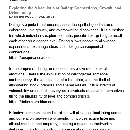
Exploring the Miraculous of Dating: Connections, Growth, and
Determining
(
CharlesPreow
,
20. 7. 2023
18:26
)
Dating is a junket that encompasses the spell of good-natured
coherence, live growth, and overpowering discoveries. It is a method
toe which individuals explore romantic possibilities, getting to recall
each other on a deeper level. Dating allows people to allowance
experiences, exchange ideas, and design consequential
connections.
https://pesquisa-sexo.com
In the empire of dating, one encounters a diverse series of
emotions. There's the exhilaration of get-together someone
contemporary, the anticipation of a first date, and the thrill of
discovering stock interests and shared values. It is a stretch of
vulnerability and self-discovery as individuals obtainable themselves
up to the plausibility of love and companionship.
https://delphinium-blue.com
Effective communication lies at the will of dating, facilitating accord
and correlation between two people. It involves active listening,
ethical symbol, and empathy, creating a space on trustworthy
dialogue. From top to bottom communication, individuals can