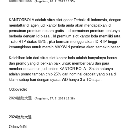
kantorbola88
(
Angeltum
,
28. 7. 2023
18:55
)
KANTORBOLA adalah situs slot gacor Terbaik di Indonesia, dengan
mendaftar di agen judi kantor bola anda akan mendapatkan id
permainan premium secara gratis . Id permainan premium tentunya
berbeda dengan Id biasa , Id premium slot kantor bola memiliki rata
- rate RTP diatas 95% , jika bermain menggunakan ID RTP tinggi
kemungkinan untuk meraih MAXWIN pastinya akan semakin besar .
Kelebihan lain dari situs slot kantor bola adalah banyaknya bonus
dan promo yang di berikan baik untuk member baru dan para
member setia situs judi online KANTOR BOLA . Salah satunya
adalah promo tambah chip 25% dari nominal deposit yang bisa di
klaim setiap hari dengan syarat WD hanya 3 x TO saja .
Odpovědět
2024總統大選
(
Angeltum
,
27. 7. 2023
12:38
)
2024總統大選
Odpovědět