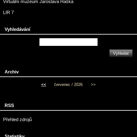
Virtuální muzeum Jaroslava Haška
LIR 7
Vyhledávání
Archiv
<<
červenec / 2026
>>
RSS
Přehled zdrojů
Statistiky