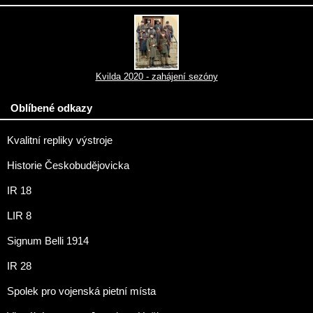
Kvilda 2020 - zahájení sezóny
Oblíbené odkazy
Kvalitní repliky výstroje
Historie Českobudějovicka
IR 18
LIR 8
Signum Belli 1914
IR 28
Spolek pro vojenská pietní místa