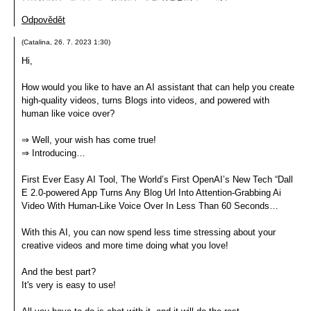
Odpovědět
(
Catalina
,
26. 7. 2023
1:30
)
Hi,
How would you like to have an AI assistant that can help you create
high-quality videos, turns Blogs into videos, and powered with
human like voice over?
⇒ Well, your wish has come true!
⇒ Introducing…
First Ever Easy AI Tool, The World’s First OpenAI’s New Tech “Dall
E 2.0-powered App Turns Any Blog Url Into Attention-Grabbing Ai
Video With Human-Like Voice Over In Less Than 60 Seconds…
With this AI, you can now spend less time stressing about your
creative videos and more time doing what you love!
And the best part?
It's very is easy to use!