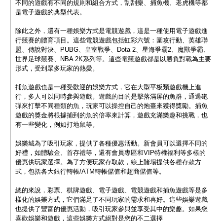
不同的遊戲有不同的規則和組合方式，刮刮樂、捕魚機、老虎機等都
是電子遊戲的典型代表。
除此之外，還有一種娛樂方式是電競遊戲，這是一種使用電子遊戲進
行競賽的體育項目。這些電競遊戲包括虹彩六號：圍攻行動、英雄聯
盟、傳說對決、PUBG、皇室戰爭、Dota 2、星海爭霸2、魔獸爭霸、
世界足球競賽、NBA 2K系列等。這些電競遊戲都是以勝負對戰為主要
形式，受到眾多玩家的熱愛。
捕魚遊戲也是一種受歡迎的娛樂方式，它在大型平板類遊戲機上進
行，多人可以同時參與遊戲。遊戲的目的是擊落滿屏的魚群，通過砲
彈來打擊不同種類的魚，玩家可以操控自己的炮臺來獲得獎勵。捕魚
遊戲的獎金將根據捕到的魚的倍率來計算，遊戲充滿樂趣和挑戰，也
有一些變化，例如打地鼠等。
娛樂城為了吸引玩家，提供了各種優惠活動。新會員可以選擇不同的
好禮，如體驗金、首存禮等，還有會員專區和VIP特權福利等多樣的
優惠供玩家選擇。為了方便玩家存取款，線上賭場提供各種存款方
式，包括各大銀行轉帳/ATM轉帳儲值和超商儲值等。
總的來說，彩票、棋牌遊戲、電子遊戲、電競遊戲和捕魚遊戲等是多
樣化的娛樂方式，它們滿足了不同玩家的需求和喜好。這些娛樂遊戲
也提供了豐富的優惠活動，吸引玩家參與並享受其中的樂趣。如果您
喜歡娛樂和遊戲，這些娛樂方式絕對是您的不二選擇