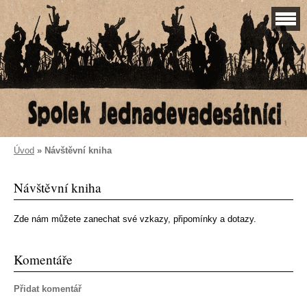
Úvod
»
Návštěvní kniha
Návštěvní kniha
Zde nám můžete zanechat své vzkazy, připomínky a dotazy.
Komentáře
Přidat komentář