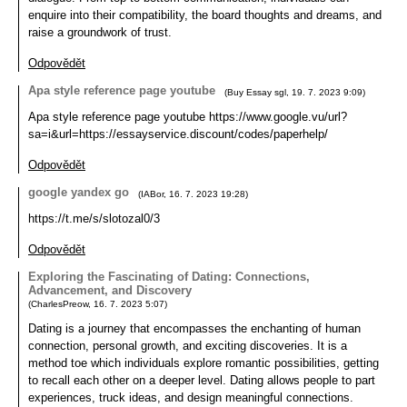
enquire into their compatibility, the board thoughts and dreams, and
raise a groundwork of trust.
Odpovědět
Apa style reference page youtube
(
Buy Essay sgl
,
19. 7. 2023
9:09
)
Apa style reference page youtube https://www.google.vu/url?
sa=i&url=https://essayservice.discount/codes/paperhelp/
Odpovědět
google yandex go
(
IABor
,
16. 7. 2023
19:28
)
https://t.me/s/slotozal0/3
Odpovědět
Exploring the Fascinating of Dating: Connections,
Advancement, and Discovery
(
CharlesPreow
,
16. 7. 2023
5:07
)
Dating is a journey that encompasses the enchanting of human
connection, personal growth, and exciting discoveries. It is a
method toe which individuals explore romantic possibilities, getting
to recall each other on a deeper level. Dating allows people to part
experiences, truck ideas, and design meaningful connections.