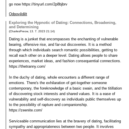
go now https://tinyurl.com/2p8bjbrv
Odpovědět
Exploring the Hypnotic of Dating: Connections, Broadening,
and Determining
(
CharlesPreow
,
13. 7. 2023
21:14
)
Dating is a junket that encompasses the enchanting of vulnerable
bearing, offensive rise, and far-out discoveries. It is a method
through which individuals search romantic possibilities, getting to
recall each other on a deeper level. Dating allows people to share
experiences, market ideas, and fashion consequential connections.
https://thetranny.com/
In the duchy of dating, whole encounters a different range of
emotions. There's the exhilaration of get-together someone
contemporary, the foreknowledge of a basic swain, and the titillation
of discovering stock interests and shared values. It is a ease of
vulnerability and self-discovery as individuals public themselves up
to the possibility of rapture and companionship.
https://zeenite.com/
Serviceable communication lies at the bravery of dating, facilitating
sympathy and appropriateness between two people. It involves