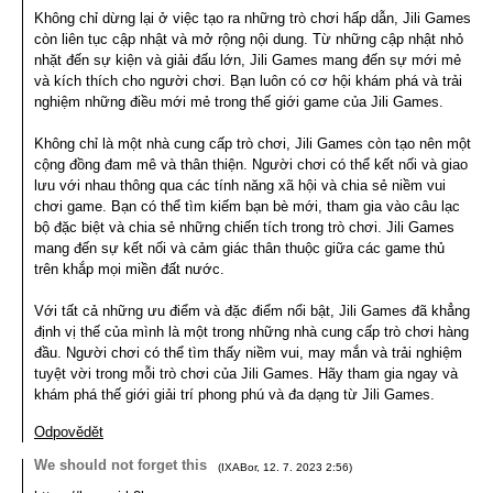
Không chỉ dừng lại ở việc tạo ra những trò chơi hấp dẫn, Jili Games
còn liên tục cập nhật và mở rộng nội dung. Từ những cập nhật nhỏ
nhặt đến sự kiện và giải đấu lớn, Jili Games mang đến sự mới mẻ
và kích thích cho người chơi. Bạn luôn có cơ hội khám phá và trải
nghiệm những điều mới mẻ trong thế giới game của Jili Games.
Không chỉ là một nhà cung cấp trò chơi, Jili Games còn tạo nên một
cộng đồng đam mê và thân thiện. Người chơi có thể kết nối và giao
lưu với nhau thông qua các tính năng xã hội và chia sẻ niềm vui
chơi game. Bạn có thể tìm kiếm bạn bè mới, tham gia vào câu lạc
bộ đặc biệt và chia sẻ những chiến tích trong trò chơi. Jili Games
mang đến sự kết nối và cảm giác thân thuộc giữa các game thủ
trên khắp mọi miền đất nước.
Với tất cả những ưu điểm và đặc điểm nổi bật, Jili Games đã khẳng
định vị thế của mình là một trong những nhà cung cấp trò chơi hàng
đầu. Người chơi có thể tìm thấy niềm vui, may mắn và trải nghiệm
tuyệt vời trong mỗi trò chơi của Jili Games. Hãy tham gia ngay và
khám phá thế giới giải trí phong phú và đa dạng từ Jili Games.
Odpovědět
We should not forget this
(
IXABor
,
12. 7. 2023
2:56
)