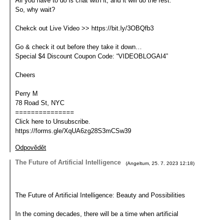
All you have to do is chat with it, and it will do the rest.
So, why wait?
Chekck out Live Video >> https://bit.ly/3OBQfb3
Go & check it out before they take it down…
Special $4 Discount Coupon Code: “VIDEOBLOGAI4”
Cheers
Perry M
78 Road St, NYC
===============
Click here to Unsubscribe.
https://forms.gle/XqUA6zg28S3mCSw39
Odpovědět
The Future of Artificial Intelligence
(
Angeltum
,
25. 7. 2023
12:18
)
The Future of Artificial Intelligence: Beauty and Possibilities
In the coming decades, there will be a time when artificial