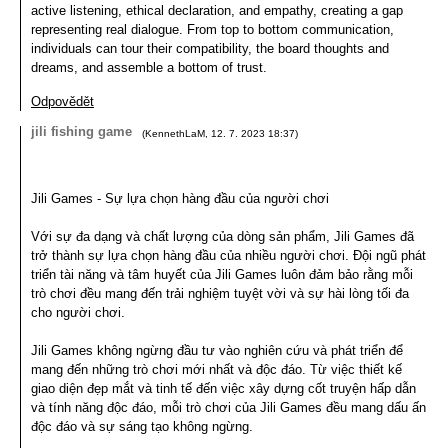
active listening, ethical declaration, and empathy, creating a gap
representing real dialogue. From top to bottom communication,
individuals can tour their compatibility, the board thoughts and
dreams, and assemble a bottom of trust.
Odpovědět
jili fishing game
(
KennethLaM
,
12. 7. 2023
18:37
)
Jili Games - Sự lựa chọn hàng đầu của người chơi
Với sự đa dạng và chất lượng của dòng sản phẩm, Jili Games đã
trở thành sự lựa chọn hàng đầu của nhiều người chơi. Đội ngũ phát
triển tài năng và tâm huyết của Jili Games luôn đảm bảo rằng mỗi
trò chơi đều mang đến trải nghiệm tuyệt vời và sự hài lòng tối đa
cho người chơi.
Jili Games không ngừng đầu tư vào nghiên cứu và phát triển để
mang đến những trò chơi mới nhất và độc đáo. Từ việc thiết kế
giao diện đẹp mắt và tinh tế đến việc xây dựng cốt truyện hấp dẫn
và tính năng độc đáo, mỗi trò chơi của Jili Games đều mang dấu ấn
độc đáo và sự sáng tạo không ngừng.