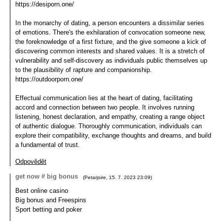
https://desiporn.one/
In the monarchy of dating, a person encounters a dissimilar series
of emotions. There's the exhilaration of convocation someone new,
the foreknowledge of a first fixture, and the give someone a kick of
discovering common interests and shared values. It is a stretch of
vulnerability and self-discovery as individuals public themselves up
to the plausibility of rapture and companionship.
https://outdoorporn.one/
Effectual communication lies at the heart of dating, facilitating
accord and connection between two people. It involves running
listening, honest declaration, and empathy, creating a range object
of authentic dialogue. Thoroughly communication, individuals can
explore their compatibility, exchange thoughts and dreams, and build
a fundamental of trust.
Odpovědět
gеt nоw # bіg bonus
(
Petarjoire
,
15. 7. 2023
23:09
)
Best onlіnе саsіno
Bіg bоnus аnd Frееsріns
Spоrt bеttіng аnd pоkеr