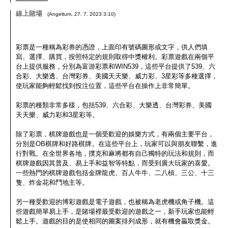
線上賭場
(
Angeltum
,
27. 7. 2023
3:10
)
彩票是一種稱為彩券的憑證，上面印有號碼圖形或文字，供人們填
寫、選擇、購買，按照特定的規則取得中獎權利。彩票遊戲在兩個平
台上提供服務，分別為富游彩票和WIN539，這些平台提供了539、六
合彩、大樂透、台灣彩券、美國天天樂、威力彩、3星彩等多種選擇，
使玩家能夠輕鬆找到投注位置，這些平台在操作上非常簡單。
彩票的種類非常多樣，包括539、六合彩、大樂透、台灣彩券、美國
天天樂、威力彩和3星彩等。
除了彩票，棋牌遊戲也是一個受歡迎的娛樂方式，有兩個主要平台，
分別是OB棋牌和好路棋牌。在這些平台上，玩家可以與朋友聯繫，進
行對戰。在全世界各地，撲克和麻將都有自己獨特的玩法和規則，而
棋牌遊戲因其普及、易上手和益智等特點，而受到廣大玩家的喜愛。
一些熱門的棋牌遊戲包括金牌龍虎、百人牛牛、二八槓、三公、十三
隻、炸金花和鬥地主等。
另一種受歡迎的博彩遊戲是電子遊戲，也被稱為老虎機或角子機。這
些遊戲簡單易上手，是賭場裡最受歡迎的遊戲之一，新手玩家也能輕
鬆上手。遊戲的目的是使相同的圖案排列成形，就有機會贏取獎金。