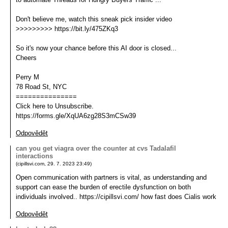
Don't believe me, watch this sneak pick insider video
>>>>>>>>> https://bit.ly/475ZKq3
So it's now your chance before this AI door is closed...
Cheers
Perry M
78 Road St, NYC
===============
Click here to Unsubscribe.
https://forms.gle/XqUA6zg28S3mCSw39
Odpovědět
can you get viagra over the counter at cvs Tadalafil
interactions
(
cipillsvi.com
,
29. 7. 2023
23:49
)
Open communication with partners is vital, as understanding and
support can ease the burden of erectile dysfunction on both
individuals involved.. https://cipillsvi.com/ how fast does Cialis work
Odpovědět