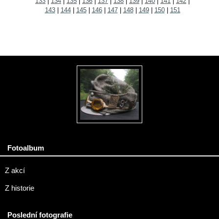
133
|
134
|
135
|
136
|
137
|
138
|
139
|
140
|
141
|
142
|
143
|
144
|
145
|
146
|
147
|
148
|
149
|
150
|
151
Fotoalbum
Z akcí
Z historie
Poslední fotografie