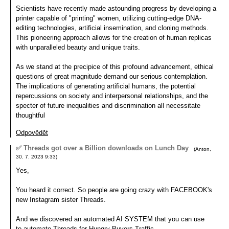
Scientists have recently made astounding progress by developing a
printer capable of "printing" women, utilizing cutting-edge DNA-
editing technologies, artificial insemination, and cloning methods.
This pioneering approach allows for the creation of human replicas
with unparalleled beauty and unique traits.
As we stand at the precipice of this profound advancement, ethical
questions of great magnitude demand our serious contemplation.
The implications of generating artificial humans, the potential
repercussions on society and interpersonal relationships, and the
specter of future inequalities and discrimination all necessitate
thoughtful
Odpovědět
✅ Threads got over a Billion downloads on Lunch Day
(
Anton
,
30. 7. 2023
9:33
)
Yes,
You heard it correct. So people are going crazy with FACEBOOK's
new Instagram sister Threads.
And we discovered an automated AI SYSTEM that you can use
to automate Threads for Hungry Buyers Traffic ...