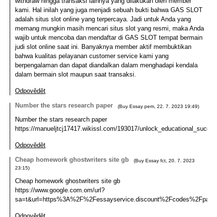
withdraw hingga transaksi lainnya yang dilakukan oleh member
kami. Hal inilah yang juga menjadi sebuah bukti bahwa GAS SLOT
adalah situs slot online yang terpercaya. Jadi untuk Anda yang
memang mungkin masih mencari situs slot yang resmi, maka Anda
wajib untuk mencoba dan mendaftar di GAS SLOT tempat bermain
judi slot online saat ini. Banyaknya member aktif membuktikan
bahwa kualitas pelayanan customer service kami yang
berpengalaman dan dapat diandalkan dalam menghadapi kendala
dalam bermain slot maupun saat transaksi.
Odpovědět
Number the stars research paper
(
Buy Essay pem
,
22. 7. 2023
19:49
)
Number the stars research paper
https://manueljtcj17417.wikissl.com/193017/unlock_educational_succ
Odpovědět
Cheap homework ghostwriters site gb
(
Buy Essay fct
,
20. 7. 2023
23:15
)
Cheap homework ghostwriters site gb
https://www.google.com.om/url?
sa=t&url=https%3A%2F%2Fessayservice.discount%2Fcodes%2Fpape
Odpovědět