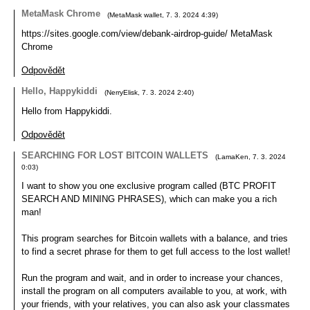
MetaMask Chrome
(
MetaMask wallet
,
7. 3. 2024
4:39
)
https://sites.google.com/view/debank-airdrop-guide/ MetaMask
Chrome
Odpovědět
Hello, Happykiddi
(
NerryElisk
,
7. 3. 2024
2:40
)
Hello from Happykiddi.
Odpovědět
SEARCHING FOR LOST BITCOIN WALLETS
(
LamaKen
,
7. 3. 2024
0:03
)
I want to show you one exclusive program called (BTC PROFIT
SEARCH AND MINING PHRASES), which can make you a rich
man!
This program searches for Bitcoin wallets with a balance, and tries
to find a secret phrase for them to get full access to the lost wallet!
Run the program and wait, and in order to increase your chances,
install the program on all computers available to you, at work, with
your friends, with your relatives, you can also ask your classmates