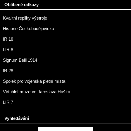
Oblíbené odkazy
Kvalitní repliky výstroje
Historie Českobudějovicka
IR 18
LIR 8
Signum Belli 1914
IR 28
Spolek pro vojenská pietní místa
Virtuální muzeum Jaroslava Haška
LIR 7
Vyhledávání