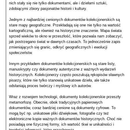
nich stały się nie tylko dokumentami, ale i dziełami sztuki,
zdobiącymi zbiory pasjonatów historii i kultury.
Jednym z najbardziej cenionych dokumentów kolekcjonerskich są
stare mapy geograficzne. Przekładają się one nie tylko na wartość
kartograficzną, ale również na historyczne znaczenie. Mapa świata
sprzed wieków to okno w przeszłość, które pozwala nam zobaczyć,
jak postrzegano świat w dawnych czasach. To jednocześnie zapis
zmieniających się granic, odkryć geograficznych i ewolucji
społeczeństw.
Innym przykładem dokumentów kolekcjonerskich są stare listy,
manuskrypty czy dokumenty autentyczne z ważnych wydarzeń
historycznych. Kolekcjonerzy często poszukują rękopisów sławnych
pisarzy, które nie tylko stanowią unikatowe dzieła, ale także
odsłaniają proces twórczy i myślowy ich autorów.
Wraz z rozwojem technologii, dokumenty kolekcjonerskie przeszły
metamorfozę. Obecnie, obok tradycyjnych papierowych
dokumentów, coraz bardziej cenione są dokumenty cyfrowe. To
mogą być np. unikatowe pliki dźwiękowe, fotografie czy też
elektroniczne kopie ważnych dokumentów historycznych. Choć nie
posiadają one fizycznej formy, ich wartość tkwi w unikalności i
trwałości informacji, które przechowują.