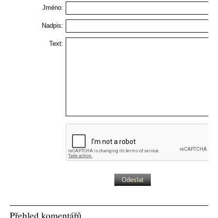
Jméno:
Nadpis:
Text:
Přehled komentářů