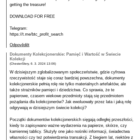
getting the treasure!
DOWNLOAD FOR FREE
Telegram:
https://t.me/btc_profit_search
Odpovědět
Dokumenty Kolekcjonerskie: Pamięć i Wartość w Świecie
Kolekcji
(
ChesterSlery
,
6. 3. 2024
13:06
)
W dzisiejszym zglobalizowanym społeczeństwie, gdzie cyfrowa
rzeczywistość staje się coraz bardziej powszechna, dokumenty
kolekcjonerskie pełnią rolę nie tylko materialnych artefaktów, ale
także strażników pamięci i dziedzictwa. Co sprawia, że te
papierowe, czasem wiekowe przedmioty stają się przedmiotem
pożądania dla kolekcjonerów? Jak ewoluowały przez lata i jaką rolę
odgrywają w dzisiejszym świecie kolekcji?
Początki dokumentów kolekcjonerskich sięgają odległej przeszłości,
kiedy to zapisywano ważne wydarzenia na papierze, skórze, czy
kamiennej tablicy. Służyły one jako nośniki informacji, świadectwa
własności czy też potwierdzenia transakcji. Z biegiem lat, niektóre z