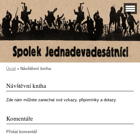
Úvod
»
Návštěvní kniha
Návštěvní kniha
Zde nám můžete zanechat své vzkazy, připomínky a dotazy.
Komentáře
Přidat komentář