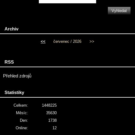
Archiv
<<
červenec / 2026
>>
RSS
Přehled zdrojů
Statistiky
Celkem:
1448225
Měsíc:
35630
Den:
1738
Online:
12