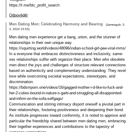
https://t.me/btc_profit_search
Odpovědět
Men Dating Men: Celebrating Harmony and Bearing
(
Jamesgub
,
5.
3. 2024
15:53
)
Men dating men experience get a bang, union, and the stunner of
relationships in their own unique way.
https://squirting.world/videos/48096/indian-school-girl-pee-viral-mms/
In a everyone that embraces distinctiveness and inclusivity, same-
sex relationships suffer with organize their place. Men who obsolete
men direct the joys and challenges of structure relevant connections
based on authenticity and complementary understanding. They revel
love while overcoming societal expectations, stereotypes, and
discrimination.
https://bdsmporn.one/videos/16/gagged-mother-i-d-like-to-fuck-and-
her-2-cuties-bound-in-nature-s-garb-and-struggling-all-disappointed-
and-infirm-on-the-sofa-selfgags/
Communication and stirring intimacy disport oneself a pivotal part in
their relationships, fostering positiveness and deepening their bond.
As institute progresses toward conformity, it is noted to approve and
particular the friendship shared between men dating men, embracing
their together experiences and contributions to the tapestry of