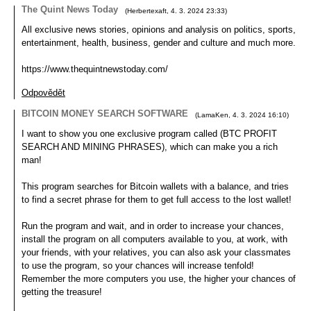
The Quint News Today
(
Herbertexaft
,
4. 3. 2024
23:33
)
All exclusive news stories, opinions and analysis on politics, sports,
entertainment, health, business, gender and culture and much more.
https://www.thequintnewstoday.com/
Odpovědět
BITCOIN MONEY SEARCH SOFTWARE
(
LamaKen
,
4. 3. 2024
16:10
)
I want to show you one exclusive program called (BTC PROFIT
SEARCH AND MINING PHRASES), which can make you a rich
man!
This program searches for Bitcoin wallets with a balance, and tries
to find a secret phrase for them to get full access to the lost wallet!
Run the program and wait, and in order to increase your chances,
install the program on all computers available to you, at work, with
your friends, with your relatives, you can also ask your classmates
to use the program, so your chances will increase tenfold!
Remember the more computers you use, the higher your chances of
getting the treasure!